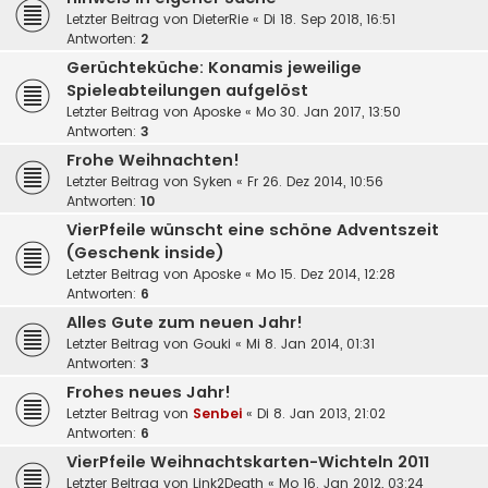
Letzter Beitrag von
DieterRie
«
Di 18. Sep 2018, 16:51
Antworten:
2
Gerüchteküche: Konamis jeweilige
Spieleabteilungen aufgelöst
Letzter Beitrag von
Aposke
«
Mo 30. Jan 2017, 13:50
Antworten:
3
Frohe Weihnachten!
Letzter Beitrag von
Syken
«
Fr 26. Dez 2014, 10:56
Antworten:
10
VierPfeile wünscht eine schöne Adventszeit
(Geschenk inside)
Letzter Beitrag von
Aposke
«
Mo 15. Dez 2014, 12:28
Antworten:
6
Alles Gute zum neuen Jahr!
Letzter Beitrag von
Gouki
«
Mi 8. Jan 2014, 01:31
Antworten:
3
Frohes neues Jahr!
Letzter Beitrag von
Senbei
«
Di 8. Jan 2013, 21:02
Antworten:
6
VierPfeile Weihnachtskarten-Wichteln 2011
Letzter Beitrag von
Link2Death
«
Mo 16. Jan 2012, 03:24