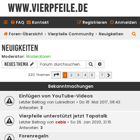
www.vierpfeile.de
FAQ
Kontakt
Registrieren
Anmelden
S
Foren-Übersicht
Vierpfeile Community
Neuigkeiten
u
Neuigkeiten
c
Moderator:
Moderatoren
h
Suche
Erweiterte Suche
Neues Thema
e
Seite
1
von
7
320 Themen
1
2
3
4
5
…
7
Nächste
Bekanntmachungen
Einfügen von YouTube-Videos
Letzter Beitrag von
Lukredtron
«
Do 18. Mai 2017, 08:43
Antworten:
3
Vierpfeile unterstützt jetzt Tapatalk
Letzter Beitrag von
cebix
«
So 26. Jan 2020, 21:15
Antworten:
3
Forenregeln