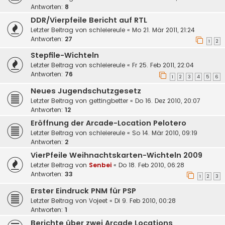
Antworten:
8
DDR/Vierpfeile Bericht auf RTL
Letzter Beitrag von
schleiereule
«
Mo 21. Mär 2011, 21:24
Antworten:
27
1
2
Stepfile-Wichteln
Letzter Beitrag von
schleiereule
«
Fr 25. Feb 2011, 22:04
Antworten:
76
1
2
3
4
5
6
Neues Jugendschutzgesetz
Letzter Beitrag von
gettingbetter
«
Do 16. Dez 2010, 20:07
Antworten:
12
Eröffnung der Arcade-Location Pelotero
Letzter Beitrag von
schleiereule
«
So 14. Mär 2010, 09:19
Antworten:
2
VierPfeile Weihnachtskarten-Wichteln 2009
Letzter Beitrag von
Senbei
«
Do 18. Feb 2010, 06:28
Antworten:
33
1
2
3
Erster Eindruck PNM für PSP
Letzter Beitrag von
Vojeet
«
Di 9. Feb 2010, 00:28
Antworten:
1
Berichte über zwei Arcade Locations