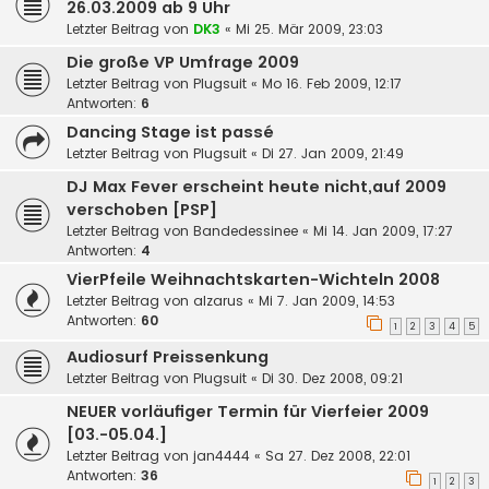
26.03.2009 ab 9 Uhr
Letzter Beitrag von
DK3
«
Mi 25. Mär 2009, 23:03
Die große VP Umfrage 2009
Letzter Beitrag von
Plugsuit
«
Mo 16. Feb 2009, 12:17
Antworten:
6
Dancing Stage ist passé
Letzter Beitrag von
Plugsuit
«
Di 27. Jan 2009, 21:49
DJ Max Fever erscheint heute nicht,auf 2009
verschoben [PSP]
Letzter Beitrag von
Bandedessinee
«
Mi 14. Jan 2009, 17:27
Antworten:
4
VierPfeile Weihnachtskarten-Wichteln 2008
Letzter Beitrag von
alzarus
«
Mi 7. Jan 2009, 14:53
Antworten:
60
1
2
3
4
5
Audiosurf Preissenkung
Letzter Beitrag von
Plugsuit
«
Di 30. Dez 2008, 09:21
NEUER vorläufiger Termin für Vierfeier 2009
[03.-05.04.]
Letzter Beitrag von
jan4444
«
Sa 27. Dez 2008, 22:01
Antworten:
36
1
2
3