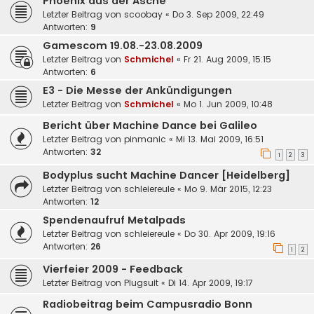
Phoenix aus der Asche
Letzter Beitrag von
scoobay
«
Do 3. Sep 2009, 22:49
Antworten:
9
Gamescom 19.08.-23.08.2009
Letzter Beitrag von
Schmichel
«
Fr 21. Aug 2009, 15:15
Antworten:
6
E3 - Die Messe der Ankündigungen
Letzter Beitrag von
Schmichel
«
Mo 1. Jun 2009, 10:48
Bericht über Machine Dance bei Galileo
Letzter Beitrag von
pinmanic
«
Mi 13. Mai 2009, 16:51
Antworten:
32
1
2
3
Bodyplus sucht Machine Dancer [Heidelberg]
Letzter Beitrag von
schleiereule
«
Mo 9. Mär 2015, 12:23
Antworten:
12
Spendenaufruf Metalpads
Letzter Beitrag von
schleiereule
«
Do 30. Apr 2009, 19:16
Antworten:
26
1
2
Vierfeier 2009 - Feedback
Letzter Beitrag von
Plugsuit
«
Di 14. Apr 2009, 19:17
Radiobeitrag beim Campusradio Bonn