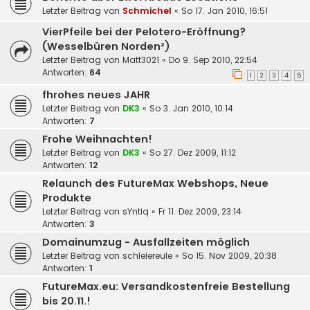
Letzter Beitrag von
Schmichel
«
So 17. Jan 2010, 16:51
VierPfeile bei der Pelotero-Eröffnung?
(Wesselbüren Norden²)
Letzter Beitrag von
Matt3021
«
Do 9. Sep 2010, 22:54
Antworten:
64
1
2
3
4
5
fhrohes neues JAHR
Letzter Beitrag von
DK3
«
So 3. Jan 2010, 10:14
Antworten:
7
Frohe Weihnachten!
Letzter Beitrag von
DK3
«
So 27. Dez 2009, 11:12
Antworten:
12
Relaunch des FutureMax Webshops, Neue
Produkte
Letzter Beitrag von
sYntiq
«
Fr 11. Dez 2009, 23:14
Antworten:
3
Domainumzug - Ausfallzeiten möglich
Letzter Beitrag von
schleiereule
«
So 15. Nov 2009, 20:38
Antworten:
1
FutureMax.eu: Versandkostenfreie Bestellung
bis 20.11.!