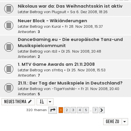
Nikolaus war da: Das Weihnachtsskin ist aktiv
Letzter Beitrag von
Plugsuit
«
Sa 6. Dez 2008, 18:26
Neuer Block - Wikiänderungen
Letzter Beitrag von
Kurai
«
Fr 28. Nov 2008, 15:37
Antworten:
3
DanceGaming.eu - Die europäische Tanz-und
Musikspielcommunit
Letzter Beitrag von
rb3
«
Di 25. Nov 2008, 20:48
Antworten:
2
1. MTV Game Awards am 21.11.2008
Letzter Beitrag von
sYntiq
«
Di 25. Nov 2008, 15:53
Antworten:
7
21.11.: Der Tag der Musikspiele in Deutschland?
Letzter Beitrag von
-TigerYoshiki-
«
Fr 21. Nov 2008, 20:40
Antworten:
5
Neues Thema
Seite
1
von
7
320 Themen
1
2
3
4
5
…
7
Nächste
Gehe zu