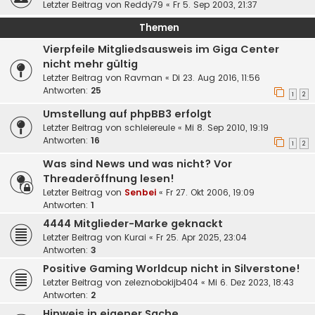
Letzter Beitrag von
Reddy79
«
Fr 5. Sep 2003, 21:37
Themen
Vierpfeile Mitgliedsausweis im Giga Center
nicht mehr gültig
Letzter Beitrag von
Ravman
«
Di 23. Aug 2016, 11:56
Antworten:
25
1
2
Umstellung auf phpBB3 erfolgt
Letzter Beitrag von
schleiereule
«
Mi 8. Sep 2010, 19:19
Antworten:
16
1
2
Was sind News und was nicht? Vor
Threaderöffnung lesen!
Letzter Beitrag von
Senbei
«
Fr 27. Okt 2006, 19:09
Antworten:
1
4444 Mitglieder-Marke geknackt
Letzter Beitrag von
Kurai
«
Fr 25. Apr 2025, 23:04
Antworten:
3
Positive Gaming Worldcup nicht in Silverstone!
Letzter Beitrag von
zeleznobokijb404
«
Mi 6. Dez 2023, 18:43
Antworten:
2
Hinweis in eigener Sache