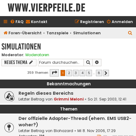
www.vierpfeile.de
FAQ
Kontakt
Registrieren
Anmelden
S
Foren-Übersicht
Tanzspiele
Simulationen
u
Simulationen
c
Moderator:
Moderatoren
h
Suche
Erweiterte Suche
Neues Thema
e
Seite
1
von
8
359 Themen
1
2
3
4
5
…
8
Nächste
Bekanntmachungen
Regeln dieses Bereichs
Letzter Beitrag von
Grimmi Meloni
«
So 21. Sep 2003, 12:41
Themen
Der offizielle Adapter-Thread (ehem. EMS USB2-
woher?)
Letzter Beitrag von
Biohazard
«
Mi 8. Nov 2006, 17:29