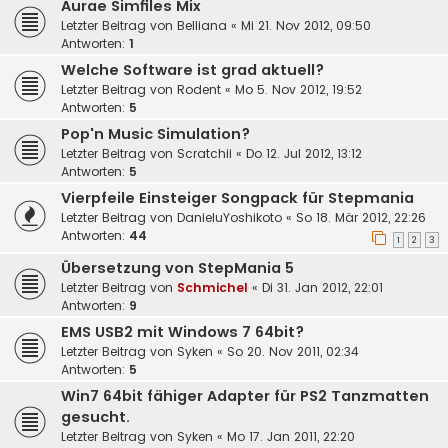
Aurae Simfiles Mix
Letzter Beitrag von
Belliana
«
Mi 21. Nov 2012, 09:50
Antworten:
1
Welche Software ist grad aktuell?
Letzter Beitrag von
Rodent
«
Mo 5. Nov 2012, 19:52
Antworten:
5
Pop'n Music Simulation?
Letzter Beitrag von
Scratchii
«
Do 12. Jul 2012, 13:12
Antworten:
5
Vierpfeile Einsteiger Songpack für Stepmania
Letzter Beitrag von
DanieluYoshikoto
«
So 18. Mär 2012, 22:26
Antworten:
44
1
2
3
Übersetzung von StepMania 5
Letzter Beitrag von
Schmichel
«
Di 31. Jan 2012, 22:01
Antworten:
9
EMS USB2 mit Windows 7 64bit?
Letzter Beitrag von
Syken
«
So 20. Nov 2011, 02:34
Antworten:
5
Win7 64bit fähiger Adapter für PS2 Tanzmatten
gesucht.
Letzter Beitrag von
Syken
«
Mo 17. Jan 2011, 22:20