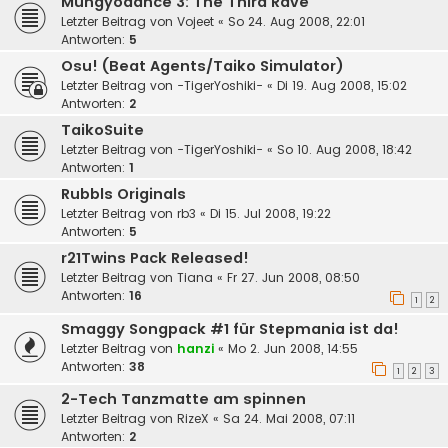
Mungyodance 3: The Third Rave
Letzter Beitrag von
Vojeet
«
So 24. Aug 2008, 22:01
Antworten:
5
Osu! (Beat Agents/Taiko Simulator)
Letzter Beitrag von
-TigerYoshiki-
«
Di 19. Aug 2008, 15:02
Antworten:
2
TaikoSuite
Letzter Beitrag von
-TigerYoshiki-
«
So 10. Aug 2008, 18:42
Antworten:
1
Rubbls Originals
Letzter Beitrag von
rb3
«
Di 15. Jul 2008, 19:22
Antworten:
5
r21Twins Pack Released!
Letzter Beitrag von
Tiana
«
Fr 27. Jun 2008, 08:50
Antworten:
16
1
2
Smaggy Songpack #1 für Stepmania ist da!
Letzter Beitrag von
hanzi
«
Mo 2. Jun 2008, 14:55
Antworten:
38
1
2
3
2-Tech Tanzmatte am spinnen
Letzter Beitrag von
RizeX
«
Sa 24. Mai 2008, 07:11
Antworten:
2