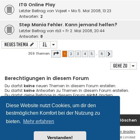
ITG Online Play
Letzter Beitrag von
Vojeet
«
Mo 5. Mai 2008, 13:23
Antworten:
2
Step Mania Fehler. Kann jemand helfen?
Letzter Beitrag von
rb3
«
Fr 2. Mai 2008, 20:44
Antworten:
8
Neues Thema
Seite
1
von
8
359 Themen
1
2
3
4
5
…
8
Nächste
Gehe zu
Berechtigungen in diesem Forum
Du darfst
keine
neuen Themen in diesem Forum erstellen.
Du darfst
keine
Antworten zu Themen in diesem Forum erstellen.
Du darfst deine Beiträge in diesem Forum
nicht
ändern.
Du darfst deine Beiträge in diesem Forum
nicht
löschen.
Du darfst
keine
Dateianhänge in diesem Forum erstellen.
Diese Website nutzt Cookies, um dir den
bestmöglichen Komfort bei der Nutzung zu
Foren-Übersicht
Kontakt
Alle Cookies löschen
bieten.
Mehr erfahren
Flat Style by
Ian Bradley
Powered by
phpBB
® Forum Software © phpBB Limited
Verstanden!