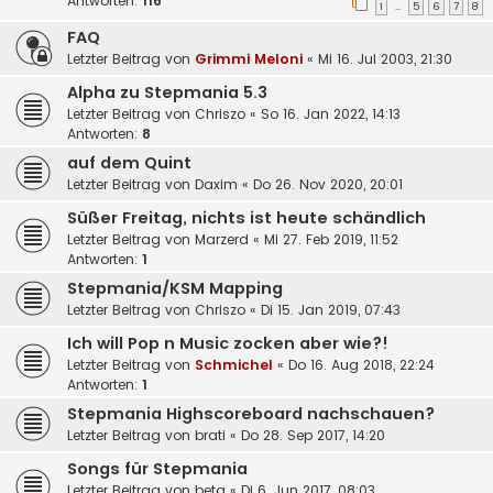
Antworten:
116
1
5
6
7
8
…
FAQ
Letzter Beitrag von
Grimmi Meloni
«
Mi 16. Jul 2003, 21:30
Alpha zu Stepmania 5.3
Letzter Beitrag von
Chriszo
«
So 16. Jan 2022, 14:13
Antworten:
8
auf dem Quint
Letzter Beitrag von
Daxim
«
Do 26. Nov 2020, 20:01
Süßer Freitag, nichts ist heute schändlich
Letzter Beitrag von
Marzerd
«
Mi 27. Feb 2019, 11:52
Antworten:
1
Stepmania/KSM Mapping
Letzter Beitrag von
Chriszo
«
Di 15. Jan 2019, 07:43
Ich will Pop n Music zocken aber wie?!
Letzter Beitrag von
Schmichel
«
Do 16. Aug 2018, 22:24
Antworten:
1
Stepmania Highscoreboard nachschauen?
Letzter Beitrag von
brati
«
Do 28. Sep 2017, 14:20
Songs für Stepmania
Letzter Beitrag von
beta
«
Di 6. Jun 2017, 08:03