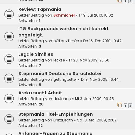
1
2
Review: Tapmania
Letzter Beitrag von
Schmichel
«
Fr 9. Jul 2010, 18:02
Antworten:
1
ITG Backgrounds werden nicht korrekt
angeteigt.
Letzter Beitrag von
oOTanzTierOo
«
Do 18. Feb 2010, 19:42
Antworten:
3
Legale Simfiles
Letzter Beitrag von
leckse
«
Fr 20. Nov 2009, 23:50
Antworten:
7
Stepmania4 Deutsche Sprachdatei
Letzter Beitrag von
gettingbetter
«
Di 3. Nov 2009, 16:44
Antworten:
5
Areku sucht Arbeit
Letzter Beitrag von
derJonas
«
Mi 3. Jun 2009, 09:45
Antworten:
20
1
2
Stepmania Titel-Empfehlungen
Letzter Beitrag von
Link2Death
«
So 10. Mai 2009, 21:02
Antworten:
12
Anfänger-Fragen zu Stepmania