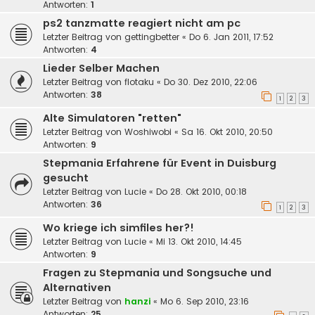
Antworten:
1
ps2 tanzmatte reagiert nicht am pc
Letzter Beitrag von
gettingbetter
«
Do 6. Jan 2011, 17:52
Antworten:
4
Lieder Selber Machen
Letzter Beitrag von
flotaku
«
Do 30. Dez 2010, 22:06
Antworten:
38
1
2
3
Alte Simulatoren "retten"
Letzter Beitrag von
Woshiwobi
«
Sa 16. Okt 2010, 20:50
Antworten:
9
Stepmania Erfahrene für Event in Duisburg
gesucht
Letzter Beitrag von
Lucie
«
Do 28. Okt 2010, 00:18
Antworten:
36
1
2
3
Wo kriege ich simfiles her?!
Letzter Beitrag von
Lucie
«
Mi 13. Okt 2010, 14:45
Antworten:
9
Fragen zu Stepmania und Songsuche und
Alternativen
Letzter Beitrag von
hanzi
«
Mo 6. Sep 2010, 23:16
Antworten:
25