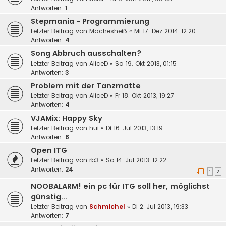
Antworten:
1
Stepmania - Programmierung
Letzter Beitrag von
Machesheiß
«
Mi 17. Dez 2014, 12:20
Antworten:
4
Song Abbruch ausschalten?
Letzter Beitrag von
AliceD
«
Sa 19. Okt 2013, 01:15
Antworten:
3
Problem mit der Tanzmatte
Letzter Beitrag von
AliceD
«
Fr 18. Okt 2013, 19:27
Antworten:
4
VJAMix: Happy Sky
Letzter Beitrag von
hui
«
Di 16. Jul 2013, 13:19
Antworten:
8
Open ITG
Letzter Beitrag von
rb3
«
So 14. Jul 2013, 12:22
Antworten:
24
1
2
NOOBALARM! ein pc für ITG soll her, möglichst
günstig...
Letzter Beitrag von
Schmichel
«
Di 2. Jul 2013, 19:33
Antworten:
7