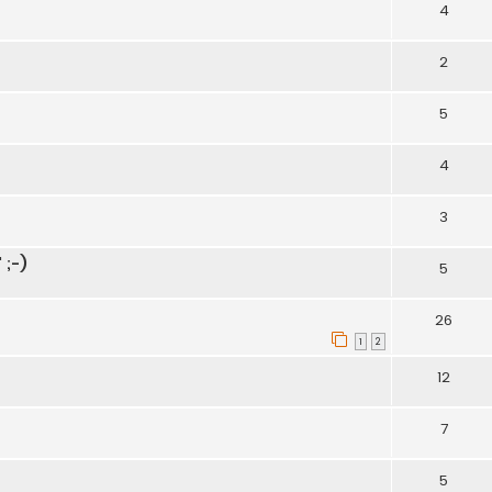
4
2
5
4
3
 ;-)
5
26
1
2
12
7
5