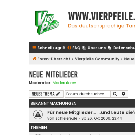
www.vierpfeile
Das deutschsprachige Tan
Schnellzugriff
FAQ
Über uns
Datenschu
Foren-Übersicht
Vierpfeile Community
Neue 
Neue Mitglieder
Moderator:
Moderatoren
Suche
Erwe
Neues Thema
BEKANNTMACHUNGEN
Für neue Mitglieder... ...und Leute di
von
schleiereule
»
So 26. Okt 2008, 23:44
THEMEN