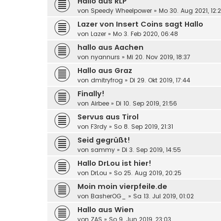
Hallo aus RLP
von
Speedy Wheelpower
»
Mo 30. Aug 2021, 12:
Lazer von Insert Coins sagt Hallo
von
Lazer
»
Mo 3. Feb 2020, 06:48
hallo aus Aachen
von
nyannurs
»
Mi 20. Nov 2019, 18:37
Hallo aus Graz
von
dmitryfrog
»
Di 29. Okt 2019, 17:44
Finally!
von
Airbee
»
Di 10. Sep 2019, 21:56
Servus aus Tirol
von
F3rdy
»
So 8. Sep 2019, 21:31
Seid gegrüßt!
von
sammy
»
Di 3. Sep 2019, 14:55
Hallo DrLou ist hier!
von
DrLou
»
So 25. Aug 2019, 20:25
Moin moin vierpfeile.de
von
BasherOG_
»
Sa 13. Jul 2019, 01:02
Hallo aus Wien
von
ZAS
»
So 9. Jun 2019, 23:03