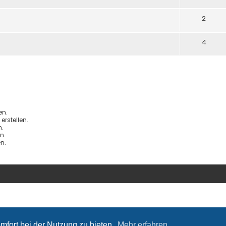
2
4
en.
rstellen.
.
n.
n.
mfort bei der Nutzung zu bieten.
Mehr erfahren