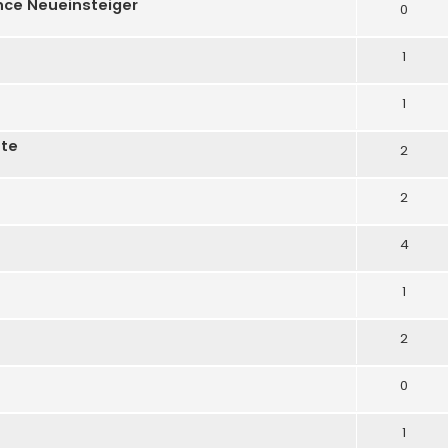
ance Neueinsteiger
0
1
1
tte
2
2
4
1
2
0
1