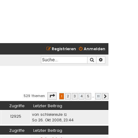
Registrieren
Anmelden
Suche
Erweiterte Suche
Seite
1
von
11
529 Themen
1
2
3
4
5
…
11
Nächste
Zugriffe
Letzter Beitrag
von
schleiereule
12925
So 26. Okt 2008, 23:44
Zugriffe
Letzter Beitrag