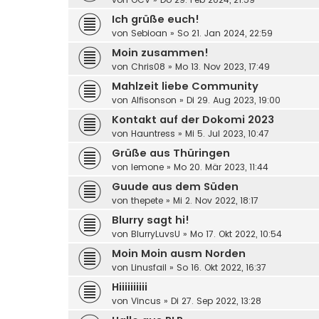
Ich grüße euch!
von
Sebioan
»
So 21. Jan 2024, 22:59
Moin zusammen!
von
Chris08
»
Mo 13. Nov 2023, 17:49
Mahlzeit liebe Community
von
Alfisonson
»
Di 29. Aug 2023, 19:00
Kontakt auf der Dokomi 2023
von
Hauntress
»
Mi 5. Jul 2023, 10:47
Grüße aus Thüringen
von
lemone
»
Mo 20. Mär 2023, 11:44
Guude aus dem Süden
von
thepete
»
Mi 2. Nov 2022, 18:17
Blurry sagt hi!
von
BlurryLuvsU
»
Mo 17. Okt 2022, 10:54
Moin Moin ausm Norden
von
Linusfail
»
So 16. Okt 2022, 16:37
Hiiiiiiiiii
von
Vincus
»
Di 27. Sep 2022, 13:28