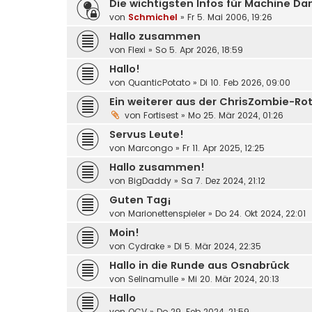
Die wichtigsten Infos für Machine D
von
Schmichel
»
Fr 5. Mai 2006, 19:26
Hallo zusammen
von
Flexi
»
So 5. Apr 2026, 18:59
Hallo!
von
QuanticPotato
»
Di 10. Feb 2026, 09:00
Ein weiterer aus der ChrisZombie-Ro
von
Fortisest
»
Mo 25. Mär 2024, 01:26
Servus Leute!
von
Marcongo
»
Fr 11. Apr 2025, 12:25
Hallo zusammen!
von
BigDaddy
»
Sa 7. Dez 2024, 21:12
Guten Tag¡
von
Marionettenspieler
»
Do 24. Okt 2024, 22:01
Moin!
von
Cydrake
»
Di 5. Mär 2024, 22:35
Hallo in die Runde aus Osnabrück
von
Selinamulle
»
Mi 20. Mär 2024, 20:13
Hallo
von
OCV
»
Do 29. Feb 2024, 21:59