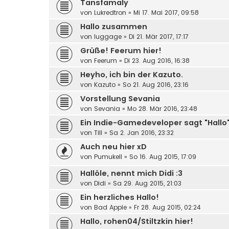
Tansfamaly
von
Lukredtron
»
Mi 17. Mai 2017, 09:58
Hallo zusammen
von
luggage
»
Di 21. Mär 2017, 17:17
Grüße! Feerum hier!
von
Feerum
»
Di 23. Aug 2016, 16:38
Heyho, ich bin der Kazuto.
von
Kazuto
»
So 21. Aug 2016, 23:16
Vorstellung Sevania
von
Sevania
»
Mo 28. Mär 2016, 23:48
Ein Indie-Gamedeveloper sagt "Hallo"
von
Till
»
Sa 2. Jan 2016, 23:32
Auch neu hier xD
von
Pumukell
»
So 16. Aug 2015, 17:09
Hallöle, nennt mich Didi :3
von
Didi
»
Sa 29. Aug 2015, 21:03
Ein herzliches Hallo!
von
Bad Apple
»
Fr 28. Aug 2015, 02:24
Hallo, rohen04/Stiltzkin hier!