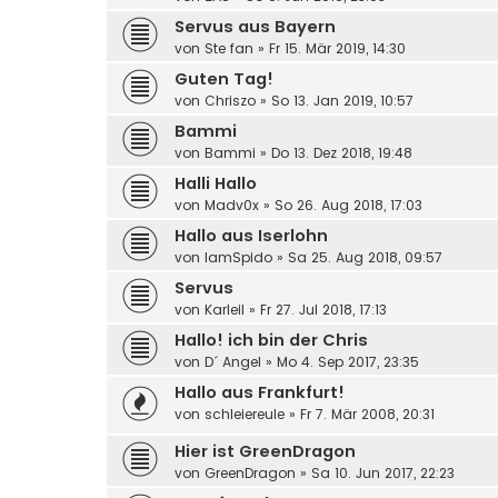
Servus aus Bayern
von
Ste fan
»
Fr 15. Mär 2019, 14:30
Guten Tag!
von
Chriszo
»
So 13. Jan 2019, 10:57
Bammi
von
Bammi
»
Do 13. Dez 2018, 19:48
Halli Hallo
von
Madv0x
»
So 26. Aug 2018, 17:03
Hallo aus Iserlohn
von
IamSpido
»
Sa 25. Aug 2018, 09:57
Servus
von
Karleil
»
Fr 27. Jul 2018, 17:13
Hallo! ich bin der Chris
von
D´ Angel
»
Mo 4. Sep 2017, 23:35
Hallo aus Frankfurt!
von
schleiereule
»
Fr 7. Mär 2008, 20:31
Hier ist GreenDragon
von
GreenDragon
»
Sa 10. Jun 2017, 22:23