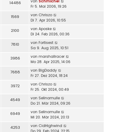
von
Schmichel
14486
Fr 5. Mai 2006, 19:26
von
Chriszo
1569
Di 7. Apr 2026, 10:55
von
Aposke
2100
Di 24. Feb 2026, 00:36
von
Fortisest
7810
Sa 9. Aug 2025, 10:51
von
marshallracer
3986
Mo 28. Apr 2025, 14:06
von
BigDaddy
7688
Fr 27. Dez 2024, 18:24
von
Chriszo
3972
Fr 25. Okt 2024, 00:49
von
Selinamulle
4549
Do 21. Mär 2024, 09:26
von
Selinamulle
6949
Mi 20. Mär 2024, 20:13
von
CidHighwind
4253
Do 29. Feb 2024, 22:15