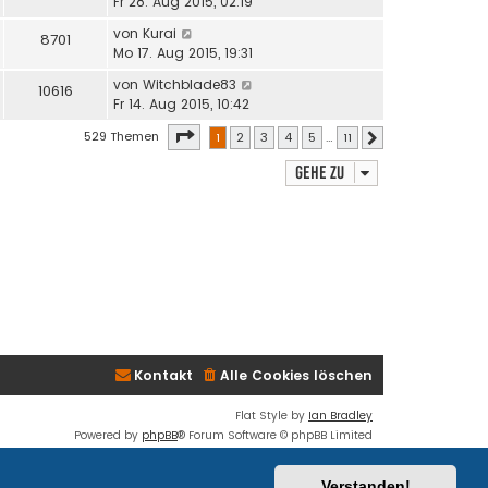
Fr 28. Aug 2015, 02:19
von
Kurai
8701
Mo 17. Aug 2015, 19:31
von
Witchblade83
10616
Fr 14. Aug 2015, 10:42
Seite
1
von
11
529 Themen
1
2
3
4
5
…
11
Nächste
Gehe zu
Kontakt
Alle Cookies löschen
Flat Style by
Ian Bradley
Powered by
phpBB
® Forum Software © phpBB Limited
Deutsche Übersetzung durch
phpBB.de
Datenschutz
|
Nutzungsbedingungen
Verstanden!