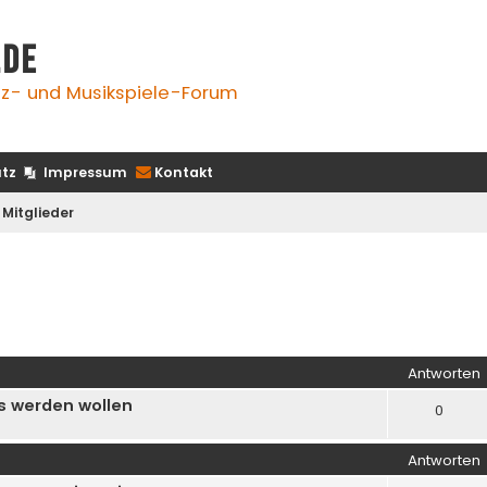
.de
z- und Musikspiele-Forum
tz
Impressum
Kontakt
Mitglieder
iterte Suche
Antworten
e's werden wollen
0
Antworten