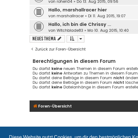
von
rohen04
»
Do 13. Aug 2015, 09:56
Hallo, marshallracer hier
von
marshallracer
»
Di 11. Aug 2015, 19:07
Hallo, ich bin die Chrissy ...
von
Witchblade83
»
Mo 10. Aug 2015, 10:40
Neues Thema
Zurück zur Foren-Übersicht
Berechtigungen in diesem Forum
Du darfst
keine
neuen Themen in diesem Forum erstell
Du darfst
keine
Antworten zu Themen in diesem Forum e
Du darfst deine Beiträge in diesem Forum
nicht
ändern
Du darfst deine Beiträge in diesem Forum
nicht
lösche
Du darfst
keine
Dateianhänge in diesem Forum erstelle
Foren-Übersicht
Diese Website nutzt Cookies, um dir den bestmöglichen Ko