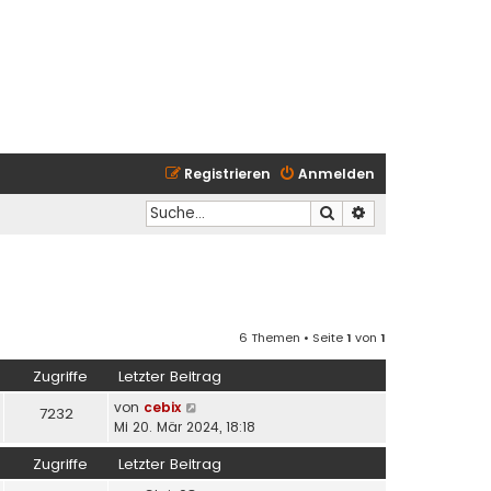
Registrieren
Anmelden
Suche
Erweiterte Suche
6 Themen • Seite
1
von
1
Zugriffe
Letzter Beitrag
von
cebix
7232
Mi 20. Mär 2024, 18:18
Zugriffe
Letzter Beitrag