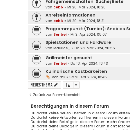
Fahrgemeinschaften: Suche/Biete
von
cebix
»
Mi 20. Mär 2024, 18:20
Anreiseinformationen
von
cebix
»
Mi 20. Mär 2024, 18:21
Programmpunkt (Turnier): Snebies S
von
Senbei
»
Mi 3. Apr 2024, 08:07
Spielstationen und Hardware
von
Maurice_
»
Do 28. Mär 2024, 20:56
Grillmeister gesucht
von
Senbei
»
Do 18. Apr 2024, 18:43
Kulinarische Kostbarkeiten
von
rb3
»
So 21. Apr 2024, 18:45
Neues Thema
Zurück zur Foren-Übersicht
Berechtigungen in diesem Forum
Du darfst
keine
neuen Themen in diesem Forum erstell
Du darfst
keine
Antworten zu Themen in diesem Forum e
Du darfst deine Beiträge in diesem Forum
nicht
ändern
Du darfst deine Beiträge in diesem Forum
nicht
lösche