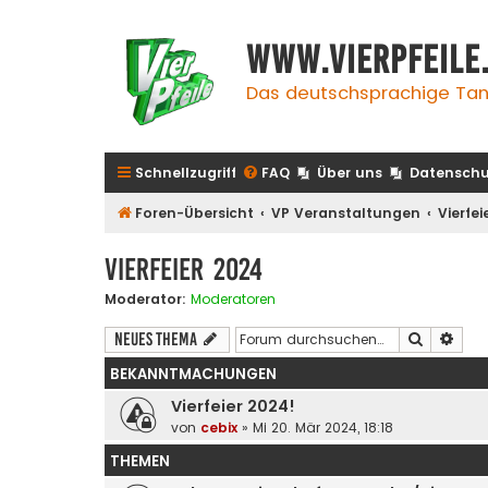
www.vierpfeile
Das deutschsprachige Tan
Schnellzugriff
FAQ
Über uns
Datenschu
Foren-Übersicht
VP Veranstaltungen
Vierfei
Vierfeier 2024
Moderator:
Moderatoren
Suche
Erwe
Neues Thema
BEKANNTMACHUNGEN
Vierfeier 2024!
von
cebix
»
Mi 20. Mär 2024, 18:18
THEMEN