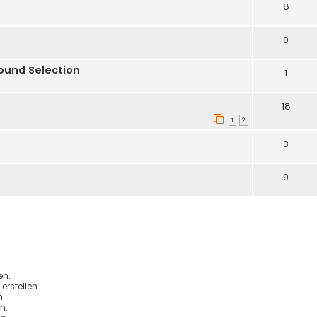
8
0
ound Selection
1
18
1
2
3
9
en.
rstellen.
.
n.