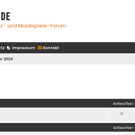
.de
z- und Musikspiele-Forum
tz
Impressum
Kontakt
er 2024
iterte Suche
Antworten
0
Antworten