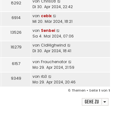
von
Chris08
8292
Di 30. Apr 2024, 22:42
von
cebix
6914
Mi 20. Mär 2024, 18:21
von
Senbei
13526
Sa 4. Mai 2024, 07:06
von
CidHighwind
16279
Di 30. Apr 2024, 18:41
von
Frauchenator
6157
Mo 29. Apr 2024, 21:59
von
rb3
9349
Mo 29. Apr 2024, 20:46
6 Themen • Seite
1
von
1
Gehe zu