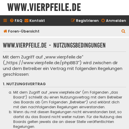
www.vierpfeile.de
FAQ
Kontakt
Registrieren
Anmelden
S
Foren-Übersicht
u
www.vierpfeile.de - Nutzungsbedingungen
c
h
Mit dem Zugriff auf „www.vierpfeile.de“
e
(„https://www.vierpfeile.de/phpBB3“) wird zwischen dir
und dem Betreiber ein Vertrag mit folgenden Regelungen
geschlossen:
1. NUTZUNGSVERTRAG
Mit dem Zugriff auf „www.vierpfeile.de“ (im Folgenden „das
Board“) schließt du einen Nutzungsvertrag mit dem Betreiber
des Boards ab (im Folgenden „Betreiber“) und erklärst dich
mit den nachfolgenden Regelungen einverstanden.
Wenn du mit diesen Regelungen nicht einverstanden bist, so
darfst du das Board nicht weiter nutzen. Für die Nutzung des
Boards gelten jeweils die an dieser Stelle veröffentlichten
Regelungen.