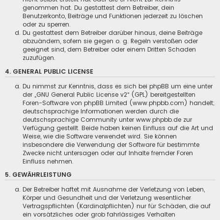
genommen hat. Du gestattest dem Betreiber, dein
Benutzerkonto, Beiträge und Funktionen jederzeit zu löschen
oder zu sperren.
Du gestattest dem Betreiber darüber hinaus, deine Beiträge
abzuändern, sofern sie gegen o. g. Regeln verstoßen oder
geeignet sind, dem Betreiber oder einem Dritten Schaden
zuzufügen.
4. GENERAL PUBLIC LICENSE
Du nimmst zur Kenntnis, dass es sich bei phpBB um eine unter
der „
GNU General Public License v2
“ (GPL) bereitgestellten
Foren-Software von phpBB Limited (
www.phpbb.com
) handelt;
deutschsprachige Informationen werden durch die
deutschsprachige Community unter
www.phpbb.de
zur
Verfügung gestellt. Beide haben keinen Einfluss auf die Art und
Weise, wie die Software verwendet wird. Sie können
insbesondere die Verwendung der Software für bestimmte
Zwecke nicht untersagen oder auf Inhalte fremder Foren
Einfluss nehmen.
5. GEWÄHRLEISTUNG
Der Betreiber haftet mit Ausnahme der Verletzung von Leben,
Körper und Gesundheit und der Verletzung wesentlicher
Vertragspflichten (Kardinalpflichten) nur für Schäden, die auf
ein vorsätzliches oder grob fahrlässiges Verhalten