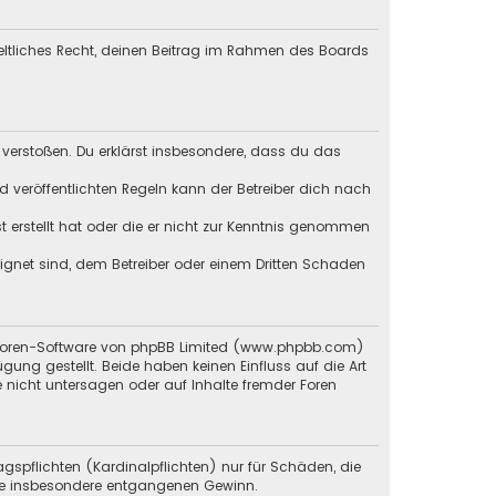
geltliches Recht, deinen Beitrag im Rahmen des Boards
en verstoßen. Du erklärst insbesondere, dass du das
veröffentlichten Regeln kann der Betreiber dich nach
st erstellt hat oder die er nicht zur Kenntnis genommen
eignet sind, dem Betreiber oder einem Dritten Schaden
 Foren-Software von phpBB Limited (
www.phpbb.com
)
ügung gestellt. Beide haben keinen Einfluss auf die Art
 nicht untersagen oder auf Inhalte fremder Foren
gspflichten (Kardinalpflichten) nur für Schäden, die
 wie insbesondere entgangenen Gewinn.