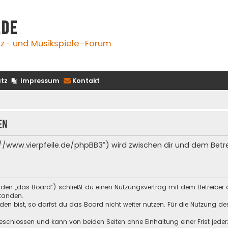
.de
z- und Musikspiele-Forum
tz
Impressum
Kontakt
en
s://www.vierpfeile.de/phpBB3“) wird zwischen dir und dem Bet
enden „das Board“) schließt du einen Nutzungsvertrag mit dem Betreiber 
tanden.
n bist, so darfst du das Board nicht weiter nutzen. Für die Nutzung des 
schlossen und kann von beiden Seiten ohne Einhaltung einer Frist jeder