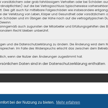
i vorsätzlichem oder grob fahrlässigem Verhalten oder bei Schäden au
Kardinalpflichten) auf die bei Vertragsschluss typischerweise vorherseh
t. Dies gilt auch für mittelbare Folgeschäden wie insbesondere entgan
i der Verletzung von Leben, Körper und Gesundheit oder vorsätzlichem o
en Schäden und im Übrigen der Höhe nach auf die vertragstypischen Dur
Gewinn.
sinngemäß auch zugunsten der Mitarbeiter und Erfüllungsgehilfen des Be
onalem Recht bleiben unberührt.
ungen und die Datenschutzerklärung zu ändern. Die Änderung wird dem Nutz
ersprechen. Im Falle des Widerspruchs erlischt das zwischen dem Betrei
dlich, wenn der Nutzer den Änderungen zugestimmt hat.
önlichen Daten sind in der Datenschutzerklärung enthalten.
mfort bei der Nutzung zu bieten.
Mehr erfahren