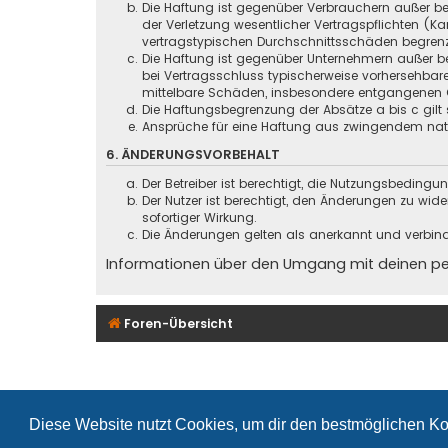
Die Haftung ist gegenüber Verbrauchern außer be
der Verletzung wesentlicher Vertragspflichten (
vertragstypischen Durchschnittsschäden begrenz
Die Haftung ist gegenüber Unternehmern außer be
bei Vertragsschluss typischerweise vorhersehbar
mittelbare Schäden, insbesondere entgangenen 
Die Haftungsbegrenzung der Absätze a bis c gilt 
Ansprüche für eine Haftung aus zwingendem nati
6. ÄNDERUNGSVORBEHALT
Der Betreiber ist berechtigt, die Nutzungsbeding
Der Nutzer ist berechtigt, den Änderungen zu wid
sofortiger Wirkung.
Die Änderungen gelten als anerkannt und verbin
Informationen über den Umgang mit deinen pers
Foren-Übersicht
Diese Website nutzt Cookies, um dir den bestmöglichen Ko