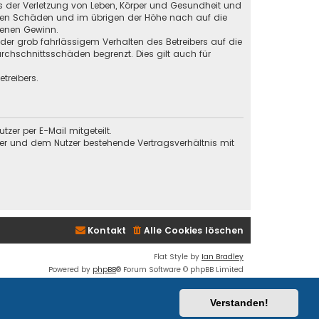
s der Verletzung von Leben, Körper und Gesundheit und
baren Schäden und im übrigen der Höhe nach auf die
genen Gewinn.
der grob fahrlässigem Verhalten des Betreibers auf die
chschnittsschäden begrenzt. Dies gilt auch für
treibers.
er per E-Mail mitgeteilt.
ber und dem Nutzer bestehende Vertragsverhältnis mit
Kontakt
Alle Cookies löschen
Flat Style by
Ian Bradley
Powered by
phpBB
® Forum Software © phpBB Limited
Deutsche Übersetzung durch
phpBB.de
Datenschutz
|
Nutzungsbedingungen
Verstanden!