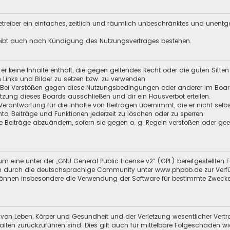
 Betreiber ein einfaches, zeitlich und räumlich unbeschränktes und unent
leibt auch nach Kündigung des Nutzungsvertrages bestehen.
s er keine Inhalte enthält, die gegen geltendes Recht oder die guten Sitt
n Links und Bilder zu setzen bzw. zu verwenden.
 Bei Verstößen gegen diese Nutzungsbedingungen oder anderer im Board 
ung dieses Boards ausschließen und dir ein Hausverbot erteilen.
Verantwortung für die Inhalte von Beiträgen übernimmt, die er nicht selb
nto, Beiträge und Funktionen jederzeit zu löschen oder zu sperren.
e Beiträge abzuändern, sofern sie gegen o. g. Regeln verstoßen oder ge
m eine unter der „
GNU General Public License v2
“ (GPL) bereitgestellten
en durch die deutschsprachige Community unter
www.phpbb.de
zur Verf
 können insbesondere die Verwendung der Software für bestimmte Zwecke
 von Leben, Körper und Gesundheit und der Verletzung wesentlicher Vertra
halten zurückzuführen sind. Dies gilt auch für mittelbare Folgeschäden