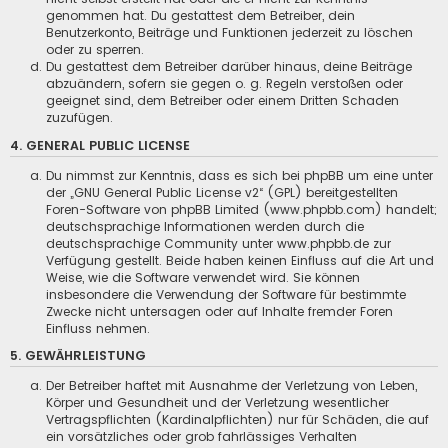
genommen hat. Du gestattest dem Betreiber, dein
Benutzerkonto, Beiträge und Funktionen jederzeit zu löschen
oder zu sperren.
Du gestattest dem Betreiber darüber hinaus, deine Beiträge
abzuändern, sofern sie gegen o. g. Regeln verstoßen oder
geeignet sind, dem Betreiber oder einem Dritten Schaden
zuzufügen.
4. GENERAL PUBLIC LICENSE
Du nimmst zur Kenntnis, dass es sich bei phpBB um eine unter
der „
GNU General Public License v2
“ (GPL) bereitgestellten
Foren-Software von phpBB Limited (
www.phpbb.com
) handelt;
deutschsprachige Informationen werden durch die
deutschsprachige Community unter
www.phpbb.de
zur
Verfügung gestellt. Beide haben keinen Einfluss auf die Art und
Weise, wie die Software verwendet wird. Sie können
insbesondere die Verwendung der Software für bestimmte
Zwecke nicht untersagen oder auf Inhalte fremder Foren
Einfluss nehmen.
5. GEWÄHRLEISTUNG
Der Betreiber haftet mit Ausnahme der Verletzung von Leben,
Körper und Gesundheit und der Verletzung wesentlicher
Vertragspflichten (Kardinalpflichten) nur für Schäden, die auf
ein vorsätzliches oder grob fahrlässiges Verhalten