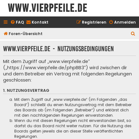
www.vierpfeile.de
FAQ
Kontakt
Registrieren
Anmelden
S
Foren-Übersicht
u
www.vierpfeile.de - Nutzungsbedingungen
c
h
Mit dem Zugriff auf „www.vierpfeile.de“
e
(„https://www.vierpfeile.de/phpBB3“) wird zwischen dir
und dem Betreiber ein Vertrag mit folgenden Regelungen
geschlossen:
1. NUTZUNGSVERTRAG
Mit dem Zugriff auf „www.vierpfeile.de“ (im Folgenden „das
Board“) schließt du einen Nutzungsvertrag mit dem Betreiber
des Boards ab (im Folgenden „Betreiber“) und erklärst dich
mit den nachfolgenden Regelungen einverstanden.
Wenn du mit diesen Regelungen nicht einverstanden bist, so
darfst du das Board nicht weiter nutzen. Für die Nutzung des
Boards gelten jeweils die an dieser Stelle veröffentlichten
Regelungen.