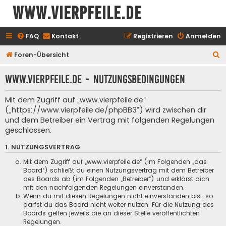
www.vierpfeile.de
FAQ
Kontakt
Registrieren
Anmelden
S
Foren-Übersicht
u
www.vierpfeile.de - Nutzungsbedingungen
c
h
Mit dem Zugriff auf „www.vierpfeile.de“
e
(„https://www.vierpfeile.de/phpBB3“) wird zwischen dir
und dem Betreiber ein Vertrag mit folgenden Regelungen
geschlossen:
1. NUTZUNGSVERTRAG
Mit dem Zugriff auf „www.vierpfeile.de“ (im Folgenden „das
Board“) schließt du einen Nutzungsvertrag mit dem Betreiber
des Boards ab (im Folgenden „Betreiber“) und erklärst dich
mit den nachfolgenden Regelungen einverstanden.
Wenn du mit diesen Regelungen nicht einverstanden bist, so
darfst du das Board nicht weiter nutzen. Für die Nutzung des
Boards gelten jeweils die an dieser Stelle veröffentlichten
Regelungen.