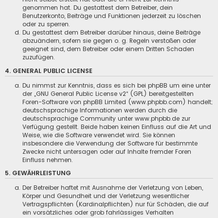
genommen hat. Du gestattest dem Betreiber, dein
Benutzerkonto, Beiträge und Funktionen jederzeit zu löschen
oder zu sperren.
Du gestattest dem Betreiber darüber hinaus, deine Beiträge
abzuändern, sofern sie gegen o. g. Regeln verstoßen oder
geeignet sind, dem Betreiber oder einem Dritten Schaden
zuzufügen.
4. GENERAL PUBLIC LICENSE
Du nimmst zur Kenntnis, dass es sich bei phpBB um eine unter
der „
GNU General Public License v2
“ (GPL) bereitgestellten
Foren-Software von phpBB Limited (
www.phpbb.com
) handelt;
deutschsprachige Informationen werden durch die
deutschsprachige Community unter
www.phpbb.de
zur
Verfügung gestellt. Beide haben keinen Einfluss auf die Art und
Weise, wie die Software verwendet wird. Sie können
insbesondere die Verwendung der Software für bestimmte
Zwecke nicht untersagen oder auf Inhalte fremder Foren
Einfluss nehmen.
5. GEWÄHRLEISTUNG
Der Betreiber haftet mit Ausnahme der Verletzung von Leben,
Körper und Gesundheit und der Verletzung wesentlicher
Vertragspflichten (Kardinalpflichten) nur für Schäden, die auf
ein vorsätzliches oder grob fahrlässiges Verhalten