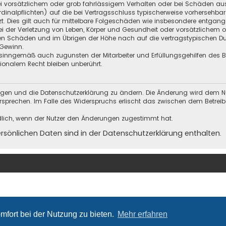
i vorsätzlichem oder grob fahrlässigem Verhalten oder bei Schäden au
Kardinalpflichten) auf die bei Vertragsschluss typischerweise vorherseh
t. Dies gilt auch für mittelbare Folgeschäden wie insbesondere entgan
i der Verletzung von Leben, Körper und Gesundheit oder vorsätzlichem o
en Schäden und im Übrigen der Höhe nach auf die vertragstypischen Dur
Gewinn.
sinngemäß auch zugunsten der Mitarbeiter und Erfüllungsgehilfen des Be
onalem Recht bleiben unberührt.
ungen und die Datenschutzerklärung zu ändern. Die Änderung wird dem Nutz
ersprechen. Im Falle des Widerspruchs erlischt das zwischen dem Betrei
dlich, wenn der Nutzer den Änderungen zugestimmt hat.
önlichen Daten sind in der Datenschutzerklärung enthalten.
mfort bei der Nutzung zu bieten.
Mehr erfahren