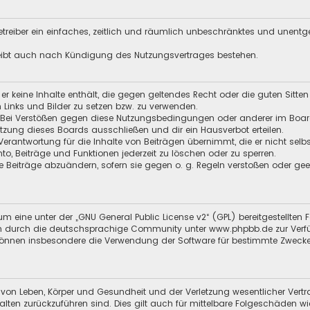
 Betreiber ein einfaches, zeitlich und räumlich unbeschränktes und unent
leibt auch nach Kündigung des Nutzungsvertrages bestehen.
s er keine Inhalte enthält, die gegen geltendes Recht oder die guten Sitt
n Links und Bilder zu setzen bzw. zu verwenden.
 Bei Verstößen gegen diese Nutzungsbedingungen oder anderer im Board 
ung dieses Boards ausschließen und dir ein Hausverbot erteilen.
Verantwortung für die Inhalte von Beiträgen übernimmt, die er nicht selb
nto, Beiträge und Funktionen jederzeit zu löschen oder zu sperren.
e Beiträge abzuändern, sofern sie gegen o. g. Regeln verstoßen oder ge
m eine unter der „
GNU General Public License v2
“ (GPL) bereitgestellten
en durch die deutschsprachige Community unter
www.phpbb.de
zur Verf
 können insbesondere die Verwendung der Software für bestimmte Zwecke
 von Leben, Körper und Gesundheit und der Verletzung wesentlicher Vertra
halten zurückzuführen sind. Dies gilt auch für mittelbare Folgeschäden