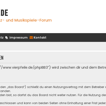
.de
z- und Musikspiele-Forum
tz
Impressum
Kontakt
en
s://www.vierpfeile.de/phpBB3“) wird zwischen dir und dem Bet
enden „das Board“) schließt du einen Nutzungsvertrag mit dem Betreiber 
tanden.
n bist, so darfst du das Board nicht weiter nutzen. Für die Nutzung des 
schlossen und kann von beiden Seiten ohne Einhaltung einer Frist jeder