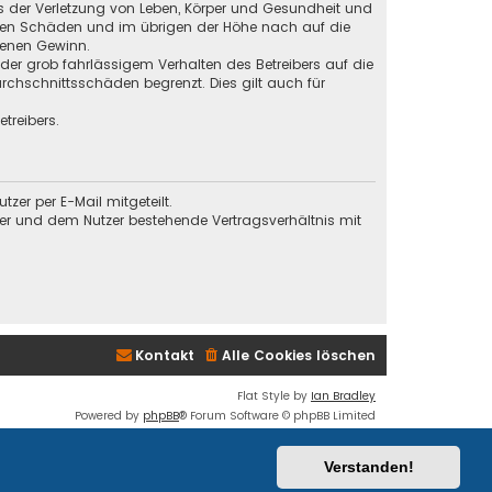
s der Verletzung von Leben, Körper und Gesundheit und
baren Schäden und im übrigen der Höhe nach auf die
genen Gewinn.
der grob fahrlässigem Verhalten des Betreibers auf die
chschnittsschäden begrenzt. Dies gilt auch für
treibers.
er per E-Mail mitgeteilt.
ber und dem Nutzer bestehende Vertragsverhältnis mit
Kontakt
Alle Cookies löschen
Flat Style by
Ian Bradley
Powered by
phpBB
® Forum Software © phpBB Limited
Deutsche Übersetzung durch
phpBB.de
Datenschutz
|
Nutzungsbedingungen
Verstanden!