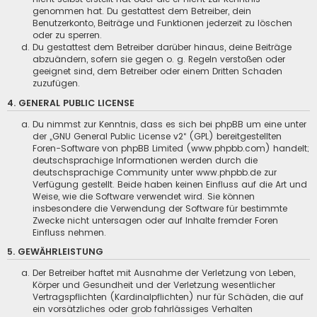
genommen hat. Du gestattest dem Betreiber, dein
Benutzerkonto, Beiträge und Funktionen jederzeit zu löschen
oder zu sperren.
Du gestattest dem Betreiber darüber hinaus, deine Beiträge
abzuändern, sofern sie gegen o. g. Regeln verstoßen oder
geeignet sind, dem Betreiber oder einem Dritten Schaden
zuzufügen.
4. GENERAL PUBLIC LICENSE
Du nimmst zur Kenntnis, dass es sich bei phpBB um eine unter
der „
GNU General Public License v2
“ (GPL) bereitgestellten
Foren-Software von phpBB Limited (
www.phpbb.com
) handelt;
deutschsprachige Informationen werden durch die
deutschsprachige Community unter
www.phpbb.de
zur
Verfügung gestellt. Beide haben keinen Einfluss auf die Art und
Weise, wie die Software verwendet wird. Sie können
insbesondere die Verwendung der Software für bestimmte
Zwecke nicht untersagen oder auf Inhalte fremder Foren
Einfluss nehmen.
5. GEWÄHRLEISTUNG
Der Betreiber haftet mit Ausnahme der Verletzung von Leben,
Körper und Gesundheit und der Verletzung wesentlicher
Vertragspflichten (Kardinalpflichten) nur für Schäden, die auf
ein vorsätzliches oder grob fahrlässiges Verhalten