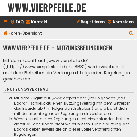
www.vierpfeile.de
FAQ
Kontakt
Registrieren
Anmelden
S
Foren-Übersicht
u
www.vierpfeile.de - Nutzungsbedingungen
c
h
Mit dem Zugriff auf „www.vierpfeile.de“
e
(„https://www.vierpfeile.de/phpBB3“) wird zwischen dir
und dem Betreiber ein Vertrag mit folgenden Regelungen
geschlossen:
1. NUTZUNGSVERTRAG
Mit dem Zugriff auf „www.vierpfeile.de“ (im Folgenden „das
Board“) schließt du einen Nutzungsvertrag mit dem Betreiber
des Boards ab (im Folgenden „Betreiber“) und erklärst dich
mit den nachfolgenden Regelungen einverstanden.
Wenn du mit diesen Regelungen nicht einverstanden bist, so
darfst du das Board nicht weiter nutzen. Für die Nutzung des
Boards gelten jeweils die an dieser Stelle veröffentlichten
Regelungen.