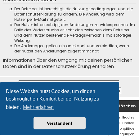
Der Betreiber ist berechtigt, die Nutzungsbedingungen und die
Datenschutzerklärung zu ändern. Die Änderung wird dem
Nutzer per E-Mail mitgeteilt.
Der Nutzer ist berechtigt, den Änderungen zu widersprechen. Im
Falle des Widerspruchs erlischt das zwischen dem Betreiber
und dem Nutzer bestehende Vertragsverhältnis mit sofortiger
Wirkung.
Die Änderungen gelten als anerkannt und verbindlich, wenn
der Nutzer den Änderungen zugestimmt hat.
Informationen über den Umgang mit deinen persönlichen
Daten sind in der Datenschutzerklärung enthalten.
Diese Website nutzt Cookies, um dir den
bestmöglichen Komfort bei der Nutzung zu
Foren-Übersicht
Kontakt
Alle Cookies löschen
bieten.
Mehr erfahren
Flat Style by
Ian Bradley
Powered by
phpBB
® Forum Software © phpBB Limited
Verstanden!
Deutsche Übersetzung durch
phpBB.de
Datenschutz
|
Nutzungsbedingungen