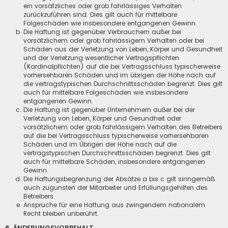
ein vorsätzliches oder grob fahrlässiges Verhalten
zurückzuführen sind. Dies gilt auch für mittelbare
Folgeschäden wie insbesondere entgangenen Gewinn.
Die Haftung ist gegenüber Verbrauchern außer bei
vorsätzlichem oder grob fahrlässigem Verhalten oder bei
Schäden aus der Verletzung von Leben, Körper und Gesundheit
und der Verletzung wesentlicher Vertragspflichten
(Kardinalpflichten) auf die bei Vertragsschluss typischerweise
vorhersehbaren Schäden und im übrigen der Höhe nach auf
die vertragstypischen Durchschnittsschäden begrenzt. Dies gilt
auch für mittelbare Folgeschäden wie insbesondere
entgangenen Gewinn.
Die Haftung ist gegenüber Unternehmern außer bei der
Verletzung von Leben, Körper und Gesundheit oder
vorsätzlichem oder grob fahrlässigem Verhalten des Betreibers
auf die bei Vertragsschluss typischerweise vorhersehbaren
Schäden und im Übrigen der Höhe nach auf die
vertragstypischen Durchschnittsschäden begrenzt. Dies gilt
auch für mittelbare Schäden, insbesondere entgangenen
Gewinn.
Die Haftungsbegrenzung der Absätze a bis c gilt sinngemäß
auch zugunsten der Mitarbeiter und Erfüllungsgehilfen des
Betreibers.
Ansprüche für eine Haftung aus zwingendem nationalem
Recht bleiben unberührt.
6. ÄNDERUNGSVORBEHALT