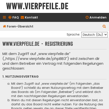
www.vierpfeile.de
FAQ
Kontakt
Anmelden
S
Foren-Übersicht
u
Sprache:
c
www.vierpfeile.de - Registrierung
h
e
Mit dem Zugriff auf „www.vierpfeile.de“
(„https://www.vierpfeile.de/phpBB3“) wird zwischen dir
und dem Betreiber ein Vertrag mit folgenden Regelungen
geschlossen:
1. NUTZUNGSVERTRAG
Mit dem Zugriff auf „www.vierpfeile.de“ (im Folgenden „das
Board“) schließt du einen Nutzungsvertrag mit dem Betreiber
des Boards ab (im Folgenden „Betreiber“) und erklärst dich
mit den nachfolgenden Regelungen einverstanden.
Wenn du mit diesen Regelungen nicht einverstanden bist, so
darfst du das Board nicht weiter nutzen. Für die Nutzung des
Boards gelten jeweils die an dieser Stelle veröffentlichten