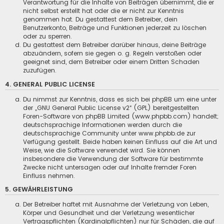
Verantwortung für die Inhalte von Beiträgen übernimmt, die er
nicht selbst erstellt hat oder die er nicht zur Kenntnis
genommen hat. Du gestattest dem Betreiber, dein
Benutzerkonto, Beiträge und Funktionen jederzeit zu löschen
oder zu sperren.
Du gestattest dem Betreiber darüber hinaus, deine Beiträge
abzuändern, sofern sie gegen o. g. Regeln verstoßen oder
geeignet sind, dem Betreiber oder einem Dritten Schaden
zuzufügen.
4. GENERAL PUBLIC LICENSE
Du nimmst zur Kenntnis, dass es sich bei phpBB um eine unter
der „
GNU General Public License v2
“ (GPL) bereitgestellten
Foren-Software von phpBB Limited (
www.phpbb.com
) handelt;
deutschsprachige Informationen werden durch die
deutschsprachige Community unter
www.phpbb.de
zur
Verfügung gestellt. Beide haben keinen Einfluss auf die Art und
Weise, wie die Software verwendet wird. Sie können
insbesondere die Verwendung der Software für bestimmte
Zwecke nicht untersagen oder auf Inhalte fremder Foren
Einfluss nehmen.
5. GEWÄHRLEISTUNG
Der Betreiber haftet mit Ausnahme der Verletzung von Leben,
Körper und Gesundheit und der Verletzung wesentlicher
Vertragspflichten (Kardinalpflichten) nur für Schäden, die auf