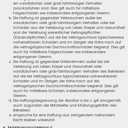
ein vorsätzliches oder grob fahrlässiges Verhalten
zurückzuführen sind. Dies gilt auch für mittelbare
Folgeschäden wie insbesondere entgangenen Gewinn.
Die Haftung ist gegenüber Verbrauchern außer bei
vorsätzlichem oder grob fahrlässigem Verhalten oder bei
Schäden aus der Verletzung von Leben, Körper und Gesundheit
und der Verletzung wesentlicher Vertragspflichten
(Kardinalpflichten) auf die bei Vertragsschluss typischerweise
vorhersehbaren Schäden und im übrigen der Höhe nach auf
die vertragstypischen Durchschnittsschäden begrenzt. Dies gilt
auch für mittelbare Folgeschäden wie insbesondere
entgangenen Gewinn.
Die Haftung ist gegenüber Unternehmern außer bei der
Verletzung von Leben, Körper und Gesundheit oder
vorsätzlichem oder grob fahrlässigem Verhalten des Betreibers
auf die bei Vertragsschluss typischerweise vorhersehbaren
Schäden und im Übrigen der Höhe nach auf die
vertragstypischen Durchschnittsschäden begrenzt. Dies gilt
auch für mittelbare Schäden, insbesondere entgangenen
Gewinn.
Die Haftungsbegrenzung der Absätze a bis c gilt sinngemäß
auch zugunsten der Mitarbeiter und Erfüllungsgehilfen des
Betreibers.
Ansprüche für eine Haftung aus zwingendem nationalem
Recht bleiben unberührt.
6. ÄNDERUNGSVORBEHALT