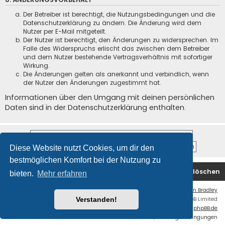
Der Betreiber ist berechtigt, die Nutzungsbedingungen und die
Datenschutzerklärung zu ändern. Die Änderung wird dem
Nutzer per E-Mail mitgeteilt.
Der Nutzer ist berechtigt, den Änderungen zu widersprechen. Im
Falle des Widerspruchs erlischt das zwischen dem Betreiber
und dem Nutzer bestehende Vertragsverhältnis mit sofortiger
Wirkung.
Die Änderungen gelten als anerkannt und verbindlich, wenn
der Nutzer den Änderungen zugestimmt hat.
Informationen über den Umgang mit deinen persönlichen
Daten sind in der Datenschutzerklärung enthalten.
Diese Website nutzt Cookies, um dir den
bestmöglichen Komfort bei der Nutzung zu
Foren-Übersicht
Kontakt
Alle Cookies löschen
bieten.
Mehr erfahren
Flat Style by
Ian Bradley
Powered by
phpBB
® Forum Software © phpBB Limited
Verstanden!
Deutsche Übersetzung durch
phpBB.de
Datenschutz
|
Nutzungsbedingungen