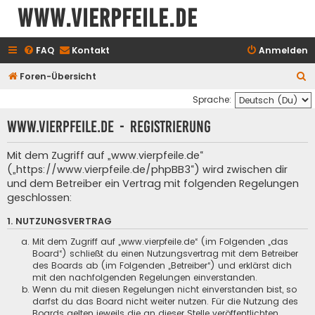
www.vierpfeile.de
FAQ
Kontakt
Anmelden
S
Foren-Übersicht
u
Sprache:
c
www.vierpfeile.de - Registrierung
h
e
Mit dem Zugriff auf „www.vierpfeile.de“
(„https://www.vierpfeile.de/phpBB3“) wird zwischen dir
und dem Betreiber ein Vertrag mit folgenden Regelungen
geschlossen:
1. NUTZUNGSVERTRAG
Mit dem Zugriff auf „www.vierpfeile.de“ (im Folgenden „das
Board“) schließt du einen Nutzungsvertrag mit dem Betreiber
des Boards ab (im Folgenden „Betreiber“) und erklärst dich
mit den nachfolgenden Regelungen einverstanden.
Wenn du mit diesen Regelungen nicht einverstanden bist, so
darfst du das Board nicht weiter nutzen. Für die Nutzung des
Boards gelten jeweils die an dieser Stelle veröffentlichten