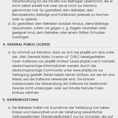
Verantwortung für die Inhalte von Beiträgen übernimmt, die er
nicht selbst erstellt hat oder die er nicht zur Kenntnis
genommen hat. Du gestattest dem Betreiber, dein
Benutzerkonto, Beiträge und Funktionen jederzeit zu löschen
oder zu sperren.
Du gestattest dem Betreiber darüber hinaus, deine Beiträge
abzuändern, sofern sie gegen o. g. Regeln verstoßen oder
geeignet sind, dem Betreiber oder einem Dritten Schaden
zuzufügen.
4. GENERAL PUBLIC LICENSE
Du nimmst zur Kenntnis, dass es sich bei phpBB um eine unter
der „
GNU General Public License v2
“ (GPL) bereitgestellten
Foren-Software von phpBB Limited (
www.phpbb.com
) handelt;
deutschsprachige Informationen werden durch die
deutschsprachige Community unter
www.phpbb.de
zur
Verfügung gestellt. Beide haben keinen Einfluss auf die Art und
Weise, wie die Software verwendet wird. Sie können
insbesondere die Verwendung der Software für bestimmte
Zwecke nicht untersagen oder auf Inhalte fremder Foren
Einfluss nehmen.
5. GEWÄHRLEISTUNG
Der Betreiber haftet mit Ausnahme der Verletzung von Leben,
Körper und Gesundheit und der Verletzung wesentlicher
Vertragspflichten (Kardinalpflichten) nur für Schäden, die auf