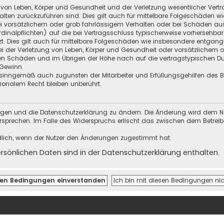
 von Leben, Körper und Gesundheit und der Verletzung wesentlicher Vertra
halten zurückzuführen sind. Dies gilt auch für mittelbare Folgeschäden
i vorsätzlichem oder grob fahrlässigem Verhalten oder bei Schäden au
Kardinalpflichten) auf die bei Vertragsschluss typischerweise vorherseh
t. Dies gilt auch für mittelbare Folgeschäden wie insbesondere entgan
i der Verletzung von Leben, Körper und Gesundheit oder vorsätzlichem o
en Schäden und im Übrigen der Höhe nach auf die vertragstypischen Dur
Gewinn.
sinngemäß auch zugunsten der Mitarbeiter und Erfüllungsgehilfen des Be
onalem Recht bleiben unberührt.
ungen und die Datenschutzerklärung zu ändern. Die Änderung wird dem Nutz
ersprechen. Im Falle des Widerspruchs erlischt das zwischen dem Betrei
dlich, wenn der Nutzer den Änderungen zugestimmt hat.
önlichen Daten sind in der Datenschutzerklärung enthalten.