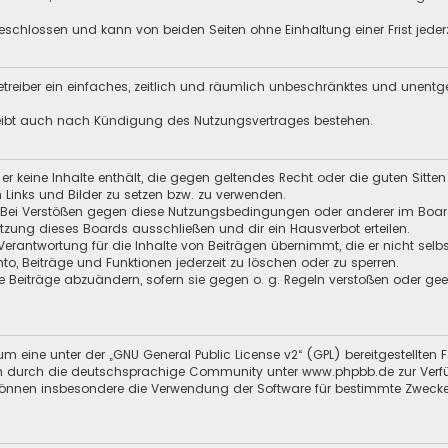
schlossen und kann von beiden Seiten ohne Einhaltung einer Frist jeder
 Betreiber ein einfaches, zeitlich und räumlich unbeschränktes und unent
leibt auch nach Kündigung des Nutzungsvertrages bestehen.
s er keine Inhalte enthält, die gegen geltendes Recht oder die guten Sitt
n Links und Bilder zu setzen bzw. zu verwenden.
 Bei Verstößen gegen diese Nutzungsbedingungen oder anderer im Board 
ung dieses Boards ausschließen und dir ein Hausverbot erteilen.
Verantwortung für die Inhalte von Beiträgen übernimmt, die er nicht selb
nto, Beiträge und Funktionen jederzeit zu löschen oder zu sperren.
e Beiträge abzuändern, sofern sie gegen o. g. Regeln verstoßen oder ge
m eine unter der „
GNU General Public License v2
“ (GPL) bereitgestellten
en durch die deutschsprachige Community unter
www.phpbb.de
zur Verf
 können insbesondere die Verwendung der Software für bestimmte Zwecke