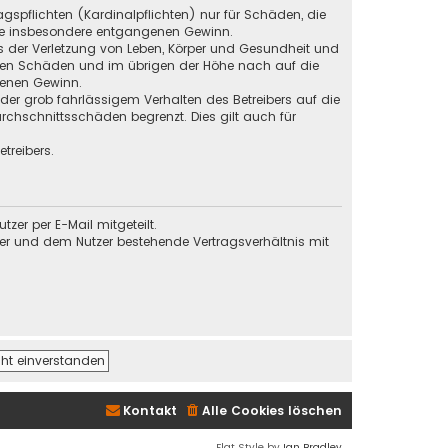
gspflichten (Kardinalpflichten) nur für Schäden, die
 wie insbesondere entgangenen Gewinn.
s der Verletzung von Leben, Körper und Gesundheit und
baren Schäden und im übrigen der Höhe nach auf die
genen Gewinn.
der grob fahrlässigem Verhalten des Betreibers auf die
chschnittsschäden begrenzt. Dies gilt auch für
treibers.
er per E-Mail mitgeteilt.
ber und dem Nutzer bestehende Vertragsverhältnis mit
Kontakt
Alle Cookies löschen
Flat Style by
Ian Bradley