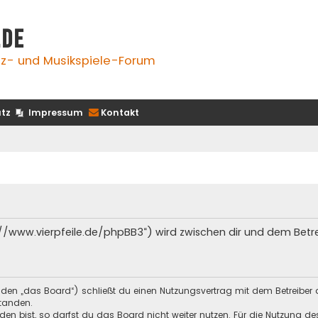
.de
z- und Musikspiele-Forum
tz
Impressum
Kontakt
s://www.vierpfeile.de/phpBB3“) wird zwischen dir und dem Bet
enden „das Board“) schließt du einen Nutzungsvertrag mit dem Betreiber 
tanden.
n bist, so darfst du das Board nicht weiter nutzen. Für die Nutzung des 