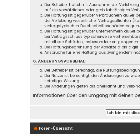
Der Betreiber haftet mit Ausnahme der Verletzung
auf ein vorsätzliches oder grob fahrlässiges Ver
Die Haftung ist gegenüber Verbrauchern außer be
der Verletzung wesentlicher Vertragspflichten (
vertragstypischen Durchschnittsschäden begrenz
Die Haftung ist gegenüber Unternehmern außer be
bei Vertragsschluss typischerweise vorhersehbar
mittelbare Schäden, insbesondere entgangenen 
Die Haftungsbegrenzung der Absätze a bis c gilt 
Ansprüche für eine Haftung aus zwingendem nati
6. ÄNDERUNGSVORBEHALT
Der Betreiber ist berechtigt, die Nutzungsbeding
Der Nutzer ist berechtigt, den Änderungen zu wid
sofortiger Wirkung.
Die Änderungen gelten als anerkannt und verbin
Informationen über den Umgang mit deinen pers
Foren-Übersicht