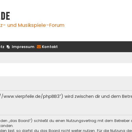
.de
z- und Musikspiele-Forum
tz
Impressum
Kontakt
s://www.vierpfeile.de/phpBB3“) wird zwischen dir und dem Bet
enden „das Board“) schließt du einen Nutzungsvertrag mit dem Betreiber 
tanden.
n bist, so darfst du das Board nicht weiter nutzen. Für die Nutzung des 