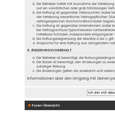
Der Betreiber haftet mit Ausnahme der Verletzung
auf ein vorsätzliches oder grob fahrlässiges Ver
Die Haftung ist gegenüber Verbrauchern außer be
der Verletzung wesentlicher Vertragspflichten (
vertragstypischen Durchschnittsschäden begrenz
Die Haftung ist gegenüber Unternehmern außer be
bei Vertragsschluss typischerweise vorhersehbar
mittelbare Schäden, insbesondere entgangenen 
Die Haftungsbegrenzung der Absätze a bis c gilt 
Ansprüche für eine Haftung aus zwingendem nati
6. ÄNDERUNGSVORBEHALT
Der Betreiber ist berechtigt, die Nutzungsbeding
Der Nutzer ist berechtigt, den Änderungen zu wid
sofortiger Wirkung.
Die Änderungen gelten als anerkannt und verbin
Informationen über den Umgang mit deinen pers
Foren-Übersicht