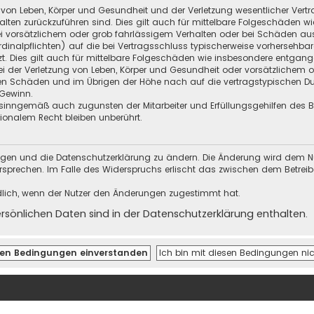
 von Leben, Körper und Gesundheit und der Verletzung wesentlicher Vertra
halten zurückzuführen sind. Dies gilt auch für mittelbare Folgeschäden
i vorsätzlichem oder grob fahrlässigem Verhalten oder bei Schäden au
Kardinalpflichten) auf die bei Vertragsschluss typischerweise vorherseh
t. Dies gilt auch für mittelbare Folgeschäden wie insbesondere entgan
i der Verletzung von Leben, Körper und Gesundheit oder vorsätzlichem o
en Schäden und im Übrigen der Höhe nach auf die vertragstypischen Dur
Gewinn.
sinngemäß auch zugunsten der Mitarbeiter und Erfüllungsgehilfen des Be
onalem Recht bleiben unberührt.
ungen und die Datenschutzerklärung zu ändern. Die Änderung wird dem Nutz
ersprechen. Im Falle des Widerspruchs erlischt das zwischen dem Betrei
dlich, wenn der Nutzer den Änderungen zugestimmt hat.
önlichen Daten sind in der Datenschutzerklärung enthalten.