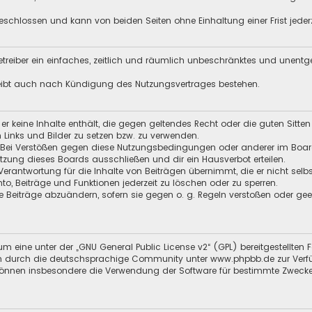
schlossen und kann von beiden Seiten ohne Einhaltung einer Frist jeder
 Betreiber ein einfaches, zeitlich und räumlich unbeschränktes und unent
leibt auch nach Kündigung des Nutzungsvertrages bestehen.
s er keine Inhalte enthält, die gegen geltendes Recht oder die guten Sitt
n Links und Bilder zu setzen bzw. zu verwenden.
 Bei Verstößen gegen diese Nutzungsbedingungen oder anderer im Board 
ung dieses Boards ausschließen und dir ein Hausverbot erteilen.
Verantwortung für die Inhalte von Beiträgen übernimmt, die er nicht selb
nto, Beiträge und Funktionen jederzeit zu löschen oder zu sperren.
e Beiträge abzuändern, sofern sie gegen o. g. Regeln verstoßen oder ge
m eine unter der „
GNU General Public License v2
“ (GPL) bereitgestellten
en durch die deutschsprachige Community unter
www.phpbb.de
zur Verf
 können insbesondere die Verwendung der Software für bestimmte Zwecke