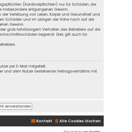
gspflichten (Kardinalpflichten) nur für Schäden, die
 wie insbesondere entgangenen Gewinn.
s der Verletzung von Leben, Körper und Gesundheit und
baren Schäden und im übrigen der Höhe nach auf die
genen Gewinn.
der grob fahrlässigem Verhalten des Betreibers auf die
chschnittsschäden begrenzt. Dies gilt auch für
treibers.
er per E-Mail mitgeteilt.
ber und dem Nutzer bestehende Vertragsverhältnis mit
Kontakt
Alle Cookies löschen
Flat Style by
Ian Bradley