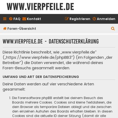
www.vierpfeile.de
FAQ
Kontakt
Registrieren
Anmelden
S
Foren-Übersicht
u
www.vierpfeile.de - Datenschutzerklärung
c
h
Diese Richtlinie beschreibt, wie „www.vierpfeile.de“
e
(„https://www.vierpfeile.de/phpBB3“) (im Folgenden „der
Betreiber“) die Daten verwendet, die während deines
Foren-Besuchs gesammelt werden.
UMFANG UND ART DER DATENSPEICHERUNG
Deine Daten werden auf vier verschiedene Arten
gesammelt:
Die Forensoftware phpBB erstellt bei deinem Besuch des
Boards mehrere Cookies. Cookies sind kleine Textdateien, die
dein Browser als temporäre Dateien ablegt und die zwischen
den einzelnen Aufrufen des Boards erhalten bleiben. In diesen
Cookies sind die aktuelle ID deiner Sitzung (damit dir alle