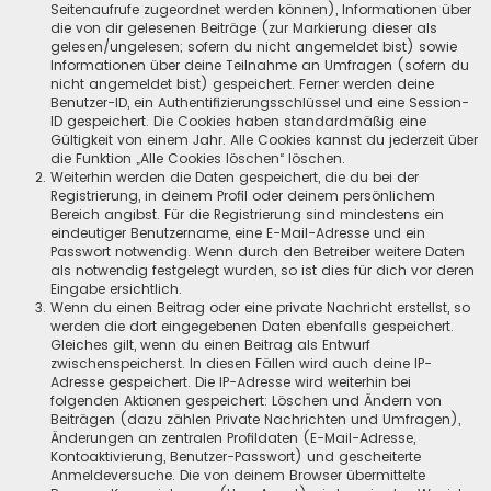
Seitenaufrufe zugeordnet werden können), Informationen über
die von dir gelesenen Beiträge (zur Markierung dieser als
gelesen/ungelesen; sofern du nicht angemeldet bist) sowie
Informationen über deine Teilnahme an Umfragen (sofern du
nicht angemeldet bist) gespeichert. Ferner werden deine
Benutzer-ID, ein Authentifizierungsschlüssel und eine Session-
ID gespeichert. Die Cookies haben standardmäßig eine
Gültigkeit von einem Jahr. Alle Cookies kannst du jederzeit über
die Funktion „Alle Cookies löschen“ löschen.
Weiterhin werden die Daten gespeichert, die du bei der
Registrierung, in deinem Profil oder deinem persönlichem
Bereich angibst. Für die Registrierung sind mindestens ein
eindeutiger Benutzername, eine E-Mail-Adresse und ein
Passwort notwendig. Wenn durch den Betreiber weitere Daten
als notwendig festgelegt wurden, so ist dies für dich vor deren
Eingabe ersichtlich.
Wenn du einen Beitrag oder eine private Nachricht erstellst, so
werden die dort eingegebenen Daten ebenfalls gespeichert.
Gleiches gilt, wenn du einen Beitrag als Entwurf
zwischenspeicherst. In diesen Fällen wird auch deine IP-
Adresse gespeichert. Die IP-Adresse wird weiterhin bei
folgenden Aktionen gespeichert: Löschen und Ändern von
Beiträgen (dazu zählen Private Nachrichten und Umfragen),
Änderungen an zentralen Profildaten (E-Mail-Adresse,
Kontoaktivierung, Benutzer-Passwort) und gescheiterte
Anmeldeversuche. Die von deinem Browser übermittelte