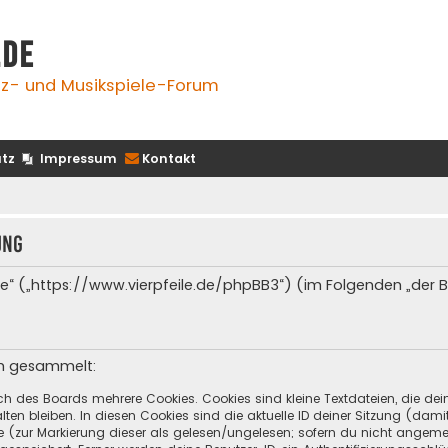
.de
z- und Musikspiele-Forum
tz
Impressum
Kontakt
ung
e.de“ („https://www.vierpfeile.de/phpBB3“) (im Folgenden „der
en gesammelt:
ch des Boards mehrere Cookies. Cookies sind kleine Textdateien, die de
ten bleiben. In diesen Cookies sind die aktuelle ID deiner Sitzung (dami
ge (zur Markierung dieser als gelesen/ungelesen; sofern du nicht angeme