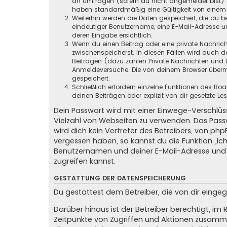
an Umfragen (sofern du nicht angemeldet bist) ge
haben standardmäßig eine Gültigkeit von einem Ja
Weiterhin werden die Daten gespeichert, die du be
eindeutiger Benutzername, eine E-Mail-Adresse un
deren Eingabe ersichtlich.
Wenn du einen Beitrag oder eine private Nachricht
zwischenspeicherst. In diesen Fällen wird auch d
Beiträgen (dazu zählen Private Nachrichten und 
Anmeldeversuche. Die von deinem Browser übermit
gespeichert.
Schließlich erfordern einzelne Funktionen des B
deinen Beiträgen oder explizit von dir gesetzte 
Dein Passwort wird mit einer Einwege-Verschlüss
Vielzahl von Webseiten zu verwenden. Das Pass
wird dich kein Vertreter des Betreibers, von ph
vergessen haben, so kannst du die Funktion „
Benutzernamen und deiner E-Mail-Adresse und 
zugreifen kannst.
GESTATTUNG DER DATENSPEICHERUNG
Du gestattest dem Betreiber, die von dir eing
Darüber hinaus ist der Betreiber berechtigt, i
Zeitpunkte von Zugriffen und Aktionen zusamme