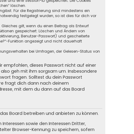
ssel und eine Session-ID gespeichert. Die Cookies
chen“ löschen.
ngibst. Für die Registrierung sind mindestens ein
twendig festgelegt wurden, so ist dies für dich vor
 Gleiches gilt, wenn du einen Beitrag als Entwurf
n Aktionen gespeichert: Löschen und Ändern von
ktivierung, Benutzer-Passwort) und gescheiterte
ne?“-Funktion angezeigt und nicht dauerhaft
mmungsverhalten bei Umfragen, der Gelesen-Status von
ir empfohlen, dieses Passwort nicht auf einer
d, also geh mit ihm sorgsam um. Insbesondere
swort fragen. Solltest du dein Passwort
are fragt dich dann nach deinem
dresse, mit dem du dann auf das Board
m das Board betreiben und anbieten zu können.
Interessen sowie den Interessen Dritter,
elter Browser-Kennung zu speichern, sofern