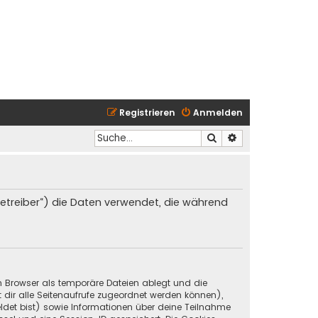
Registrieren
Anmelden
Suche
Erweiterte Suche
 Betreiber“) die Daten verwendet, die während
in Browser als temporäre Dateien ablegt und die
t dir alle Seitenaufrufe zugeordnet werden können),
ldet bist) sowie Informationen über deine Teilnahme