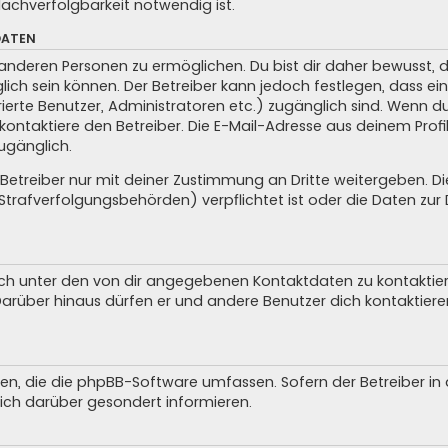
achverfolgbarkeit notwendig ist.
DATEN
anderen Personen zu ermöglichen. Du bist dir daher bewusst, da
glich sein können. Der Betreiber kann jedoch festlegen, dass ei
trierte Benutzer, Administratoren etc.) zugänglich sind. Wenn 
taktiere den Betreiber. Die E-Mail-Adresse aus deinem Profil 
ugänglich.
treiber nur mit deiner Zustimmung an Dritte weitergeben. Dies 
trafverfolgungsbehörden) verpflichtet ist oder die Daten zur D
ch unter den von dir angegebenen Kontaktdaten zu kontaktieren
 Darüber hinaus dürfen er und andere Benutzer dich kontaktiere
iten, die die phpBB-Software umfassen. Sofern der Betreiber i
ich darüber gesondert informieren.