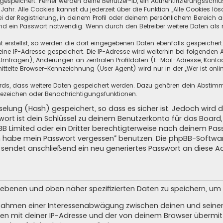
speichert. Ferner werden deine Benutzer-ID, ein Authentifizierungsschlü
hr. Alle Cookies kannst du jederzeit über die Funktion „Alle Cookies lös
i der Registrierung, in deinem Profil oder deinem persönlichem Bereich a
d ein Passwort notwendig. Wenn durch den Betreiber weitere Daten als no
 erstellst, so werden die dort eingegebenen Daten ebenfalls gespeichert.
eine IP-Adresse gespeichert. Die IP-Adresse wird weiterhin bei folgende
Umfragen), Änderungen an zentralen Profildaten (E-Mail-Adresse, Kontoa
telte Browser-Kennzeichnung (User Agent) wird nur in der „Wer ist onli
oards, dass weitere Daten gespeichert werden. Dazu gehören dein Absti
Lesezeichen oder Benachrichtigungsfunktionen.
elung (Hash) gespeichert, so dass es sicher ist. Jedoch wird d
wort ist dein Schlüssel zu deinem Benutzerkonto für das Boar
pBB Limited oder ein Dritter berechtigterweise nach deinem Pas
Ich habe mein Passwort vergessen“ benutzen. Die phpBB-Softw
sendet anschließend ein neu generiertes Passwort an diese A
egebenen und oben näher spezifizierten Daten zu speichern, u
m Rahmen einer Interessenabwägung zwischen deinen und seinen 
n mit deiner IP-Adresse und der von deinem Browser übermitt