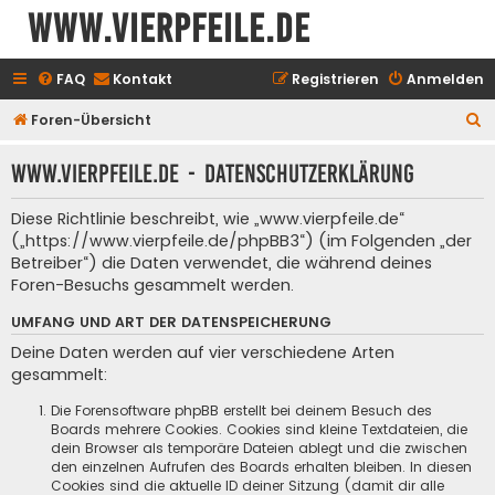
www.vierpfeile.de
FAQ
Kontakt
Registrieren
Anmelden
S
Foren-Übersicht
u
www.vierpfeile.de - Datenschutzerklärung
c
h
Diese Richtlinie beschreibt, wie „www.vierpfeile.de“
e
(„https://www.vierpfeile.de/phpBB3“) (im Folgenden „der
Betreiber“) die Daten verwendet, die während deines
Foren-Besuchs gesammelt werden.
UMFANG UND ART DER DATENSPEICHERUNG
Deine Daten werden auf vier verschiedene Arten
gesammelt:
Die Forensoftware phpBB erstellt bei deinem Besuch des
Boards mehrere Cookies. Cookies sind kleine Textdateien, die
dein Browser als temporäre Dateien ablegt und die zwischen
den einzelnen Aufrufen des Boards erhalten bleiben. In diesen
Cookies sind die aktuelle ID deiner Sitzung (damit dir alle