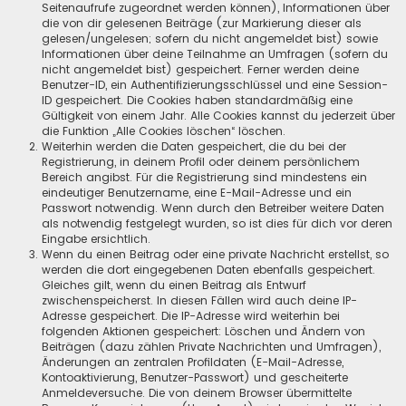
Seitenaufrufe zugeordnet werden können), Informationen über
die von dir gelesenen Beiträge (zur Markierung dieser als
gelesen/ungelesen; sofern du nicht angemeldet bist) sowie
Informationen über deine Teilnahme an Umfragen (sofern du
nicht angemeldet bist) gespeichert. Ferner werden deine
Benutzer-ID, ein Authentifizierungsschlüssel und eine Session-
ID gespeichert. Die Cookies haben standardmäßig eine
Gültigkeit von einem Jahr. Alle Cookies kannst du jederzeit über
die Funktion „Alle Cookies löschen“ löschen.
Weiterhin werden die Daten gespeichert, die du bei der
Registrierung, in deinem Profil oder deinem persönlichem
Bereich angibst. Für die Registrierung sind mindestens ein
eindeutiger Benutzername, eine E-Mail-Adresse und ein
Passwort notwendig. Wenn durch den Betreiber weitere Daten
als notwendig festgelegt wurden, so ist dies für dich vor deren
Eingabe ersichtlich.
Wenn du einen Beitrag oder eine private Nachricht erstellst, so
werden die dort eingegebenen Daten ebenfalls gespeichert.
Gleiches gilt, wenn du einen Beitrag als Entwurf
zwischenspeicherst. In diesen Fällen wird auch deine IP-
Adresse gespeichert. Die IP-Adresse wird weiterhin bei
folgenden Aktionen gespeichert: Löschen und Ändern von
Beiträgen (dazu zählen Private Nachrichten und Umfragen),
Änderungen an zentralen Profildaten (E-Mail-Adresse,
Kontoaktivierung, Benutzer-Passwort) und gescheiterte
Anmeldeversuche. Die von deinem Browser übermittelte