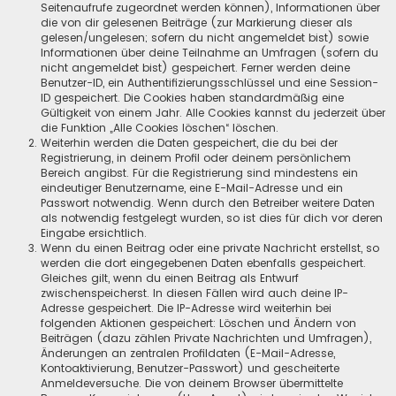
Seitenaufrufe zugeordnet werden können), Informationen über
die von dir gelesenen Beiträge (zur Markierung dieser als
gelesen/ungelesen; sofern du nicht angemeldet bist) sowie
Informationen über deine Teilnahme an Umfragen (sofern du
nicht angemeldet bist) gespeichert. Ferner werden deine
Benutzer-ID, ein Authentifizierungsschlüssel und eine Session-
ID gespeichert. Die Cookies haben standardmäßig eine
Gültigkeit von einem Jahr. Alle Cookies kannst du jederzeit über
die Funktion „Alle Cookies löschen“ löschen.
Weiterhin werden die Daten gespeichert, die du bei der
Registrierung, in deinem Profil oder deinem persönlichem
Bereich angibst. Für die Registrierung sind mindestens ein
eindeutiger Benutzername, eine E-Mail-Adresse und ein
Passwort notwendig. Wenn durch den Betreiber weitere Daten
als notwendig festgelegt wurden, so ist dies für dich vor deren
Eingabe ersichtlich.
Wenn du einen Beitrag oder eine private Nachricht erstellst, so
werden die dort eingegebenen Daten ebenfalls gespeichert.
Gleiches gilt, wenn du einen Beitrag als Entwurf
zwischenspeicherst. In diesen Fällen wird auch deine IP-
Adresse gespeichert. Die IP-Adresse wird weiterhin bei
folgenden Aktionen gespeichert: Löschen und Ändern von
Beiträgen (dazu zählen Private Nachrichten und Umfragen),
Änderungen an zentralen Profildaten (E-Mail-Adresse,
Kontoaktivierung, Benutzer-Passwort) und gescheiterte
Anmeldeversuche. Die von deinem Browser übermittelte