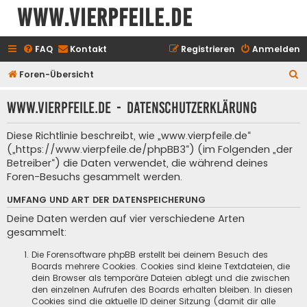
www.vierpfeile.de
FAQ
Kontakt
Registrieren
Anmelden
S
Foren-Übersicht
u
www.vierpfeile.de - Datenschutzerklärung
c
h
Diese Richtlinie beschreibt, wie „www.vierpfeile.de“
e
(„https://www.vierpfeile.de/phpBB3“) (im Folgenden „der
Betreiber“) die Daten verwendet, die während deines
Foren-Besuchs gesammelt werden.
UMFANG UND ART DER DATENSPEICHERUNG
Deine Daten werden auf vier verschiedene Arten
gesammelt:
Die Forensoftware phpBB erstellt bei deinem Besuch des
Boards mehrere Cookies. Cookies sind kleine Textdateien, die
dein Browser als temporäre Dateien ablegt und die zwischen
den einzelnen Aufrufen des Boards erhalten bleiben. In diesen
Cookies sind die aktuelle ID deiner Sitzung (damit dir alle