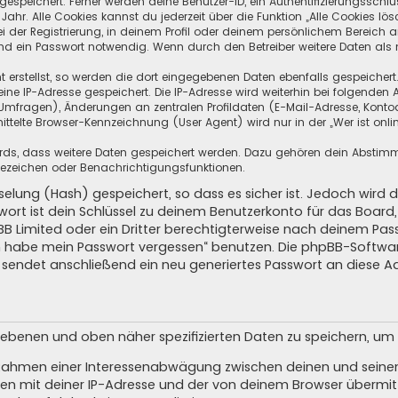
speichert. Ferner werden deine Benutzer-ID, ein Authentifizierungsschlü
hr. Alle Cookies kannst du jederzeit über die Funktion „Alle Cookies lös
i der Registrierung, in deinem Profil oder deinem persönlichem Bereich a
d ein Passwort notwendig. Wenn durch den Betreiber weitere Daten als no
 erstellst, so werden die dort eingegebenen Daten ebenfalls gespeichert.
eine IP-Adresse gespeichert. Die IP-Adresse wird weiterhin bei folgende
Umfragen), Änderungen an zentralen Profildaten (E-Mail-Adresse, Kontoa
telte Browser-Kennzeichnung (User Agent) wird nur in der „Wer ist onli
oards, dass weitere Daten gespeichert werden. Dazu gehören dein Absti
Lesezeichen oder Benachrichtigungsfunktionen.
elung (Hash) gespeichert, so dass es sicher ist. Jedoch wird d
wort ist dein Schlüssel zu deinem Benutzerkonto für das Boar
pBB Limited oder ein Dritter berechtigterweise nach deinem Pas
Ich habe mein Passwort vergessen“ benutzen. Die phpBB-Softw
sendet anschließend ein neu generiertes Passwort an diese A
egebenen und oben näher spezifizierten Daten zu speichern, u
m Rahmen einer Interessenabwägung zwischen deinen und seinen 
n mit deiner IP-Adresse und der von deinem Browser übermitt