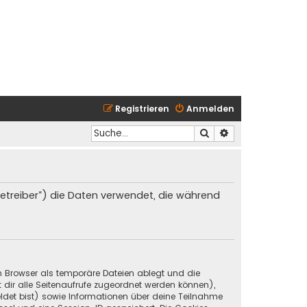
Registrieren
Anmelden
Suche
Erweiterte Suche
 Betreiber“) die Daten verwendet, die während
in Browser als temporäre Dateien ablegt und die
t dir alle Seitenaufrufe zugeordnet werden können),
ldet bist) sowie Informationen über deine Teilnahme