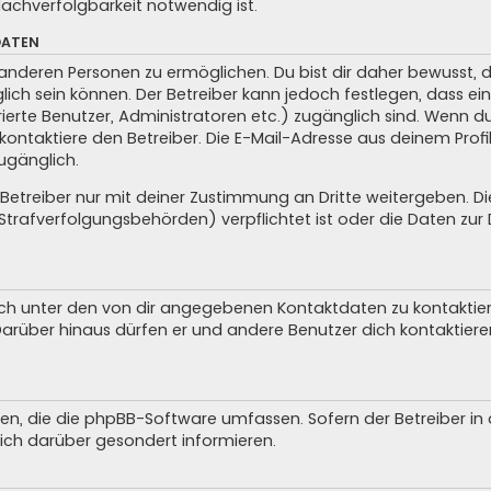
achverfolgbarkeit notwendig ist.
DATEN
anderen Personen zu ermöglichen. Du bist dir daher bewusst, da
glich sein können. Der Betreiber kann jedoch festlegen, dass ei
trierte Benutzer, Administratoren etc.) zugänglich sind. Wenn 
taktiere den Betreiber. Die E-Mail-Adresse aus deinem Profil 
ugänglich.
treiber nur mit deiner Zustimmung an Dritte weitergeben. Dies 
trafverfolgungsbehörden) verpflichtet ist oder die Daten zur D
ch unter den von dir angegebenen Kontaktdaten zu kontaktieren
 Darüber hinaus dürfen er und andere Benutzer dich kontaktiere
iten, die die phpBB-Software umfassen. Sofern der Betreiber i
ich darüber gesondert informieren.