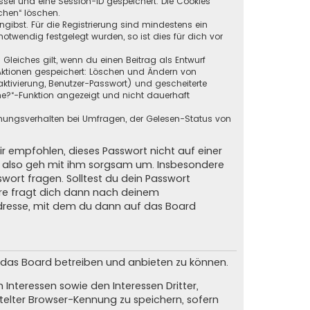
ssel und eine Session-ID gespeichert. Die Cookies
chen“ löschen.
ngibst. Für die Registrierung sind mindestens ein
twendig festgelegt wurden, so ist dies für dich vor
 Gleiches gilt, wenn du einen Beitrag als Entwurf
n Aktionen gespeichert: Löschen und Ändern von
ktivierung, Benutzer-Passwort) und gescheiterte
ne?“-Funktion angezeigt und nicht dauerhaft
mmungsverhalten bei Umfragen, der Gelesen-Status von
ir empfohlen, dieses Passwort nicht auf einer
d, also geh mit ihm sorgsam um. Insbesondere
swort fragen. Solltest du dein Passwort
are fragt dich dann nach deinem
dresse, mit dem du dann auf das Board
m das Board betreiben und anbieten zu können.
Interessen sowie den Interessen Dritter,
elter Browser-Kennung zu speichern, sofern