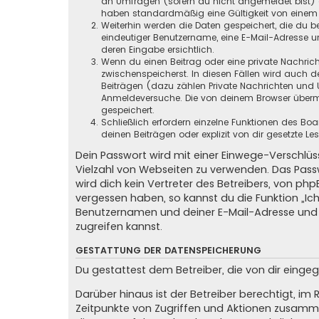
an Umfragen (sofern du nicht angemeldet bist) ge
haben standardmäßig eine Gültigkeit von einem Ja
Weiterhin werden die Daten gespeichert, die du be
eindeutiger Benutzername, eine E-Mail-Adresse un
deren Eingabe ersichtlich.
Wenn du einen Beitrag oder eine private Nachricht
zwischenspeicherst. In diesen Fällen wird auch d
Beiträgen (dazu zählen Private Nachrichten und 
Anmeldeversuche. Die von deinem Browser übermit
gespeichert.
Schließlich erfordern einzelne Funktionen des B
deinen Beiträgen oder explizit von dir gesetzte 
Dein Passwort wird mit einer Einwege-Verschlüss
Vielzahl von Webseiten zu verwenden. Das Pass
wird dich kein Vertreter des Betreibers, von ph
vergessen haben, so kannst du die Funktion „
Benutzernamen und deiner E-Mail-Adresse und 
zugreifen kannst.
GESTATTUNG DER DATENSPEICHERUNG
Du gestattest dem Betreiber, die von dir eing
Darüber hinaus ist der Betreiber berechtigt, i
Zeitpunkte von Zugriffen und Aktionen zusamme