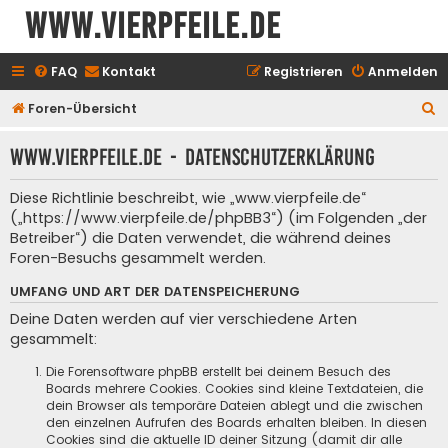
www.vierpfeile.de
FAQ
Kontakt
Registrieren
Anmelden
S
Foren-Übersicht
u
www.vierpfeile.de - Datenschutzerklärung
c
h
Diese Richtlinie beschreibt, wie „www.vierpfeile.de“
e
(„https://www.vierpfeile.de/phpBB3“) (im Folgenden „der
Betreiber“) die Daten verwendet, die während deines
Foren-Besuchs gesammelt werden.
UMFANG UND ART DER DATENSPEICHERUNG
Deine Daten werden auf vier verschiedene Arten
gesammelt:
Die Forensoftware phpBB erstellt bei deinem Besuch des
Boards mehrere Cookies. Cookies sind kleine Textdateien, die
dein Browser als temporäre Dateien ablegt und die zwischen
den einzelnen Aufrufen des Boards erhalten bleiben. In diesen
Cookies sind die aktuelle ID deiner Sitzung (damit dir alle