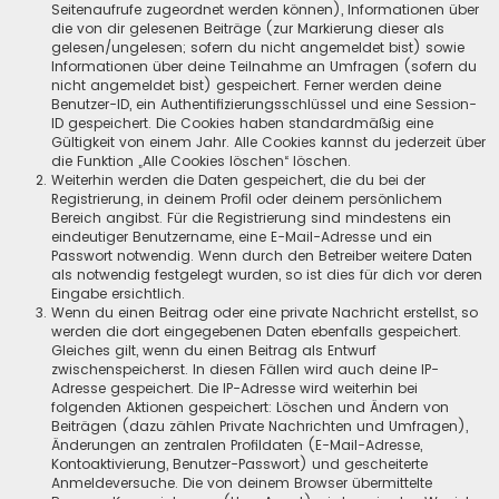
Seitenaufrufe zugeordnet werden können), Informationen über
die von dir gelesenen Beiträge (zur Markierung dieser als
gelesen/ungelesen; sofern du nicht angemeldet bist) sowie
Informationen über deine Teilnahme an Umfragen (sofern du
nicht angemeldet bist) gespeichert. Ferner werden deine
Benutzer-ID, ein Authentifizierungsschlüssel und eine Session-
ID gespeichert. Die Cookies haben standardmäßig eine
Gültigkeit von einem Jahr. Alle Cookies kannst du jederzeit über
die Funktion „Alle Cookies löschen“ löschen.
Weiterhin werden die Daten gespeichert, die du bei der
Registrierung, in deinem Profil oder deinem persönlichem
Bereich angibst. Für die Registrierung sind mindestens ein
eindeutiger Benutzername, eine E-Mail-Adresse und ein
Passwort notwendig. Wenn durch den Betreiber weitere Daten
als notwendig festgelegt wurden, so ist dies für dich vor deren
Eingabe ersichtlich.
Wenn du einen Beitrag oder eine private Nachricht erstellst, so
werden die dort eingegebenen Daten ebenfalls gespeichert.
Gleiches gilt, wenn du einen Beitrag als Entwurf
zwischenspeicherst. In diesen Fällen wird auch deine IP-
Adresse gespeichert. Die IP-Adresse wird weiterhin bei
folgenden Aktionen gespeichert: Löschen und Ändern von
Beiträgen (dazu zählen Private Nachrichten und Umfragen),
Änderungen an zentralen Profildaten (E-Mail-Adresse,
Kontoaktivierung, Benutzer-Passwort) und gescheiterte
Anmeldeversuche. Die von deinem Browser übermittelte