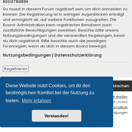
REGISTRIEREN
Du musst in diesem Forum registriert sein, um dich anmelden zu
können. Die Registrierung ist in wenigen Augenblicken erledigt
und ermöglicht dir, auf weitere Funktionen zuzugreifen. Die
Board-Administration kann registrierten Benutzern auch
zusätzliche Berechtigungen zuweisen. Beachte bitte unsere
Nutzungsbedingungen und die verwandten Regelungen, bevor
du dich registrierst. Bitte beachte auch die jeweiligen
Forenregeln, wenn du dich in diesem Board bewegst.
Nutzungsbedingungen
|
Datenschutzerklärung
Registrieren
Diese Website nutzt Cookies, um dir den
Foren-Übersicht
Kontakt
Alle Cookies löschen
bestmöglichen Komfort bei der Nutzung zu
Flat Style by
Ian Bradley
bieten.
Mehr erfahren
Powered by
phpBB
® Forum Software © phpBB Limited
Deutsche Übersetzung durch
phpBB.de
Datenschutz
|
Nutzungsbedingungen
Verstanden!