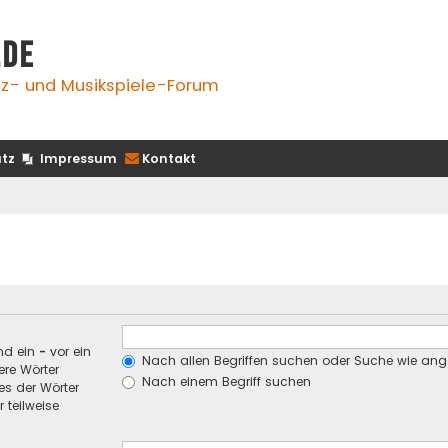
.de
z- und Musikspiele-Forum
tz
Impressum
Kontakt
nd ein
-
vor ein
Nach allen Begriffen suchen oder Suche wie an
re Wörter
Nach einem Begriff suchen
es der Wörter
 teilweise