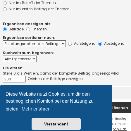
Nur im Betreff der Themen
Nur im ersten Beitrag der Themen
Ergebnisse anzeigen als:
Beiträge
Themen
Ergebnisse sortieren nach:
Aufsteigend
Absteigend
Suchzeitraum begrenzen:
Die ersten:
Stelle 0 als Wert ein, damit der komplette Beitrag angezeigt wird.
Zeichen der Beiträge anzeigen
Diese Website nutzt Cookies, um dir den
bestmöglichen Komfort bei der Nutzung zu
Foren-Übersicht
Kontakt
Alle Cookies löschen
bieten.
Mehr erfahren
Flat Style by
Ian Bradley
Verstanden!
Powered by
phpBB
® Forum Software © phpBB Limited
Deutsche Übersetzung durch
phpBB.de