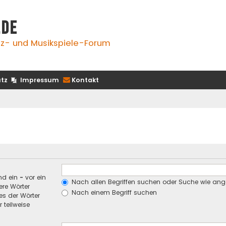
.de
z- und Musikspiele-Forum
tz
Impressum
Kontakt
nd ein
-
vor ein
Nach allen Begriffen suchen oder Suche wie an
re Wörter
Nach einem Begriff suchen
es der Wörter
 teilweise