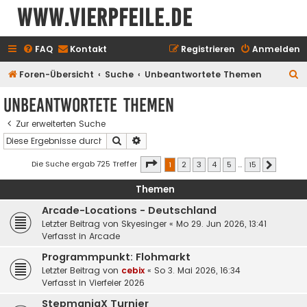
www.vierpfeile.de
FAQ
Kontakt
Registrieren
Anmelden
S
Foren-Übersicht
Suche
Unbeantwortete Themen
u
Unbeantwortete Themen
c
Zur erweiterten Suche
h
Suche
Erweiterte Suche
e
Seite
1
von
15
Die Suche ergab 725 Treffer
1
2
3
4
5
…
15
Nächste
Themen
Arcade-Locations - Deutschland
Letzter Beitrag von
Skyesinger
«
Mo 29. Jun 2026, 13:41
Verfasst in
Arcade
Programmpunkt: Flohmarkt
Letzter Beitrag von
cebix
«
So 3. Mai 2026, 16:34
Verfasst in
Vierfeier 2026
StepmaniaX Turnier