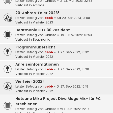
Letzter Beitrag von
Chriszo
«
Di 23. Mai 2023, 22:53
Verfasst in
Arcade
20-Jahres-Feier 2023!
Letzter Beitrag von
cebix
«
Sa 29. Apr 2023, 13:08
Verfasst in
Vierfeier 2023
Beatmania IIDX 30 Resident
Letzter Beitrag von
Chriszo
«
Do 3. Nov 2022, 01:53
Verfasst in
Beatmania
Programmübersicht
Letzter Beitrag von
cebix
«
Di 27. Sep 2022, 18:32
Verfasst in
Vierfeier 2022
Anreiseinformationen
Letzter Beitrag von
cebix
«
Di 27. Sep 2022, 18:26
Verfasst in
Vierfeier 2022
Vierfeier 2022!
Letzter Beitrag von
cebix
«
Di 27. Sep 2022, 18:19
Verfasst in
Vierfeier 2022
Hatsune Miku Project Diva Mega Mix+ für PC
erschienen
Letzter Beitrag von
Chriszo
«
Mi 1. Jun 2022, 22:17