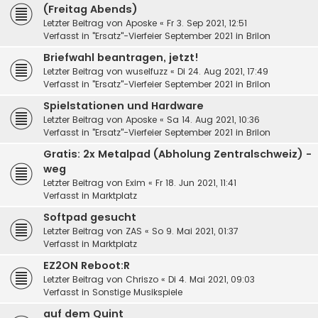
(Freitag Abends)
Letzter Beitrag von
Aposke
«
Fr 3. Sep 2021, 12:51
Verfasst in
"Ersatz"-Vierfeier September 2021 in Brilon
Briefwahl beantragen, jetzt!
Letzter Beitrag von
wuselfuzz
«
Di 24. Aug 2021, 17:49
Verfasst in
"Ersatz"-Vierfeier September 2021 in Brilon
Spielstationen und Hardware
Letzter Beitrag von
Aposke
«
Sa 14. Aug 2021, 10:36
Verfasst in
"Ersatz"-Vierfeier September 2021 in Brilon
Gratis: 2x Metalpad (Abholung Zentralschweiz) -
weg
Letzter Beitrag von
Exim
«
Fr 18. Jun 2021, 11:41
Verfasst in
Marktplatz
Softpad gesucht
Letzter Beitrag von
ZAS
«
So 9. Mai 2021, 01:37
Verfasst in
Marktplatz
EZ2ON Reboot:R
Letzter Beitrag von
Chriszo
«
Di 4. Mai 2021, 09:03
Verfasst in
Sonstige Musikspiele
auf dem Quint