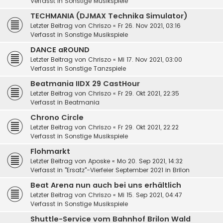
Verfasst in
Sonstige Musikspiele
TECHMANIA (DJMAX Technika Simulator)
Letzter Beitrag von
Chriszo
«
Fr 26. Nov 2021, 03:16
Verfasst in
Sonstige Musikspiele
DANCE aROUND
Letzter Beitrag von
Chriszo
«
Mi 17. Nov 2021, 03:00
Verfasst in
Sonstige Tanzspiele
Beatmania IIDX 29 CastHour
Letzter Beitrag von
Chriszo
«
Fr 29. Okt 2021, 22:35
Verfasst in
Beatmania
Chrono Circle
Letzter Beitrag von
Chriszo
«
Fr 29. Okt 2021, 22:22
Verfasst in
Sonstige Musikspiele
Flohmarkt
Letzter Beitrag von
Aposke
«
Mo 20. Sep 2021, 14:32
Verfasst in
"Ersatz"-Vierfeier September 2021 in Brilon
Beat Arena nun auch bei uns erhältlich
Letzter Beitrag von
Chriszo
«
Mi 15. Sep 2021, 04:47
Verfasst in
Sonstige Musikspiele
Shuttle-Service vom Bahnhof Brilon Wald