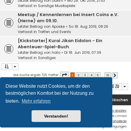
Letzter Beitrag von
Daxim
«
Mo 28. Okt 2019, 21:53
Verfasst in
Sonstige Musikspiele
Meetup / Kennenlernen bei Insert Coins e.V.
(Herne) am 09.10.
Letzter Beitrag von
Aposke
«
So 18. Aug 2019, 08:26
Verfasst in
Treffen und Events
[Kickstarter] Kurai Jikan Eidolon - Ein
Abenteuer-Spiel-Buch
Letzter Beitrag von
hato
«
Di 18. Jun 2019, 07:39
Verfasst in
Sonstiges
Seite
1
von
15
Die Suche ergab 725 Treffer
1
2
3
4
5
…
15
Nächste
Diese Website nutzt Cookies, um dir den
Gehe zu
bestmöglichen Komfort bei der Nutzung zu
Foren-Übersicht
Kontakt
Alle Cookies löschen
bieten.
Mehr erfahren
Flat Style by
Ian Bradley
Verstanden!
Powered by
phpBB
® Forum Software © phpBB Limited
Deutsche Übersetzung durch
phpBB.de
Datenschutz
|
Nutzungsbedingungen