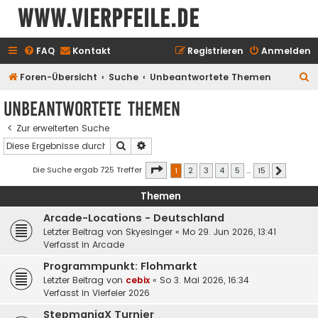
www.vierpfeile.de
FAQ
Kontakt
Registrieren
Anmelden
S
Foren-Übersicht
Suche
Unbeantwortete Themen
u
Unbeantwortete Themen
c
Zur erweiterten Suche
h
Suche
Erweiterte Suche
e
Seite
1
von
15
Die Suche ergab 725 Treffer
1
2
3
4
5
…
15
Nächste
Themen
Arcade-Locations - Deutschland
Letzter Beitrag von
Skyesinger
«
Mo 29. Jun 2026, 13:41
Verfasst in
Arcade
Programmpunkt: Flohmarkt
Letzter Beitrag von
cebix
«
So 3. Mai 2026, 16:34
Verfasst in
Vierfeier 2026
StepmaniaX Turnier