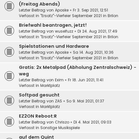
(Freitag Abends)
Letzter Beitrag von
Aposke
«
Fr 3. Sep 2021, 12:51
Verfasst in
"Ersatz"-Vierfeier September 2021 in Brilon
Briefwahl beantragen, jetzt!
Letzter Beitrag von
wuselfuzz
«
Di 24. Aug 2021, 17:49
Verfasst in
"Ersatz"-Vierfeier September 2021 in Brilon
Spielstationen und Hardware
Letzter Beitrag von
Aposke
«
Sa 14. Aug 2021, 10:36
Verfasst in
"Ersatz"-Vierfeier September 2021 in Brilon
Gratis: 2x Metalpad (Abholung Zentralschweiz) -
weg
Letzter Beitrag von
Exim
«
Fr 18. Jun 2021, 11:41
Verfasst in
Marktplatz
Softpad gesucht
Letzter Beitrag von
ZAS
«
So 9. Mai 2021, 01:37
Verfasst in
Marktplatz
EZ2ON Reboot:R
Letzter Beitrag von
Chriszo
«
Di 4. Mai 2021, 09:03
Verfasst in
Sonstige Musikspiele
auf dem Quint