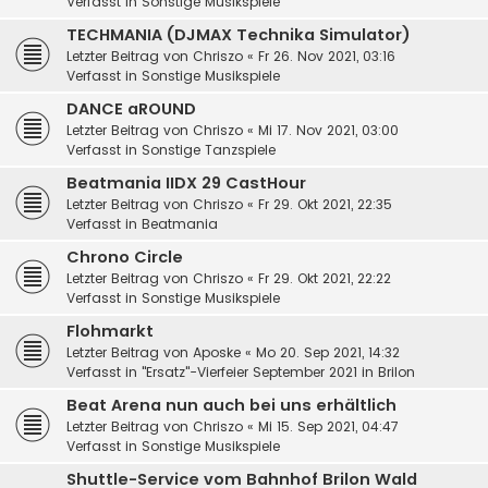
Verfasst in
Sonstige Musikspiele
TECHMANIA (DJMAX Technika Simulator)
Letzter Beitrag von
Chriszo
«
Fr 26. Nov 2021, 03:16
Verfasst in
Sonstige Musikspiele
DANCE aROUND
Letzter Beitrag von
Chriszo
«
Mi 17. Nov 2021, 03:00
Verfasst in
Sonstige Tanzspiele
Beatmania IIDX 29 CastHour
Letzter Beitrag von
Chriszo
«
Fr 29. Okt 2021, 22:35
Verfasst in
Beatmania
Chrono Circle
Letzter Beitrag von
Chriszo
«
Fr 29. Okt 2021, 22:22
Verfasst in
Sonstige Musikspiele
Flohmarkt
Letzter Beitrag von
Aposke
«
Mo 20. Sep 2021, 14:32
Verfasst in
"Ersatz"-Vierfeier September 2021 in Brilon
Beat Arena nun auch bei uns erhältlich
Letzter Beitrag von
Chriszo
«
Mi 15. Sep 2021, 04:47
Verfasst in
Sonstige Musikspiele
Shuttle-Service vom Bahnhof Brilon Wald