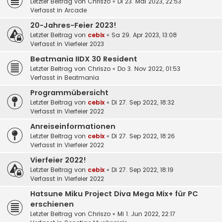
Letzter Beitrag von
Chriszo
«
Di 23. Mai 2023, 22:53
Verfasst in
Arcade
20-Jahres-Feier 2023!
Letzter Beitrag von
cebix
«
Sa 29. Apr 2023, 13:08
Verfasst in
Vierfeier 2023
Beatmania IIDX 30 Resident
Letzter Beitrag von
Chriszo
«
Do 3. Nov 2022, 01:53
Verfasst in
Beatmania
Programmübersicht
Letzter Beitrag von
cebix
«
Di 27. Sep 2022, 18:32
Verfasst in
Vierfeier 2022
Anreiseinformationen
Letzter Beitrag von
cebix
«
Di 27. Sep 2022, 18:26
Verfasst in
Vierfeier 2022
Vierfeier 2022!
Letzter Beitrag von
cebix
«
Di 27. Sep 2022, 18:19
Verfasst in
Vierfeier 2022
Hatsune Miku Project Diva Mega Mix+ für PC
erschienen
Letzter Beitrag von
Chriszo
«
Mi 1. Jun 2022, 22:17