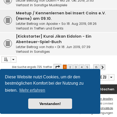
Letzter Beitrag von
Daxim
«
Mo 28. Okt 2019, 21:53
Verfasst in
Sonstige Musikspiele
Meetup / Kennenlernen bei Insert Coins e.V.
(Herne) am 09.10.
Letzter Beitrag von
Aposke
«
So 18. Aug 2019, 08:26
Verfasst in
Treffen und Events
[Kickstarter] Kurai Jikan Eidolon - Ein
Abenteuer-Spiel-Buch
Letzter Beitrag von
hato
«
Di 18. Jun 2019, 07:39
Verfasst in
Sonstiges
Seite
1
von
15
Die Suche ergab 725 Treffer
1
2
3
4
5
…
15
Nächste
Diese Website nutzt Cookies, um dir den
Gehe zu
bestmöglichen Komfort bei der Nutzung zu
Foren-Übersicht
Kontakt
Alle Cookies löschen
bieten.
Mehr erfahren
Flat Style by
Ian Bradley
Verstanden!
Powered by
phpBB
® Forum Software © phpBB Limited
Deutsche Übersetzung durch
phpBB.de
Datenschutz
|
Nutzungsbedingungen