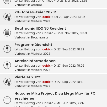
Letzter Beitrag von
Chriszo
«
Di 23. Mai 2023, 22:53
Verfasst in
Arcade
20-Jahres-Feier 2023!
Letzter Beitrag von
cebix
«
Sa 29. Apr 2023, 13:08
Verfasst in
Vierfeier 2023
Beatmania IIDX 30 Resident
Letzter Beitrag von
Chriszo
«
Do 3. Nov 2022, 01:53
Verfasst in
Beatmania
Programmübersicht
Letzter Beitrag von
cebix
«
Di 27. Sep 2022, 18:32
Verfasst in
Vierfeier 2022
Anreiseinformationen
Letzter Beitrag von
cebix
«
Di 27. Sep 2022, 18:26
Verfasst in
Vierfeier 2022
Vierfeier 2022!
Letzter Beitrag von
cebix
«
Di 27. Sep 2022, 18:19
Verfasst in
Vierfeier 2022
Hatsune Miku Project Diva Mega Mix+ für PC
erschienen
Letzter Beitrag von
Chriszo
«
Mi 1. Jun 2022, 22:17