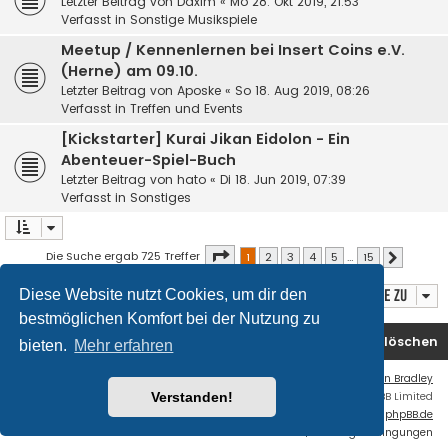
Letzter Beitrag von
Daxim
«
Mo 28. Okt 2019, 21:53
Verfasst in
Sonstige Musikspiele
Meetup / Kennenlernen bei Insert Coins e.V.
(Herne) am 09.10.
Letzter Beitrag von
Aposke
«
So 18. Aug 2019, 08:26
Verfasst in
Treffen und Events
[Kickstarter] Kurai Jikan Eidolon - Ein
Abenteuer-Spiel-Buch
Letzter Beitrag von
hato
«
Di 18. Jun 2019, 07:39
Verfasst in
Sonstiges
Seite
1
von
15
Die Suche ergab 725 Treffer
1
2
3
4
5
…
15
Nächste
Diese Website nutzt Cookies, um dir den
Gehe zu
bestmöglichen Komfort bei der Nutzung zu
Foren-Übersicht
Kontakt
Alle Cookies löschen
bieten.
Mehr erfahren
Flat Style by
Ian Bradley
Verstanden!
Powered by
phpBB
® Forum Software © phpBB Limited
Deutsche Übersetzung durch
phpBB.de
Datenschutz
|
Nutzungsbedingungen