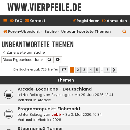
www.vierpfeile.de
FAQ
Kontakt
Registrieren
Anmelden
S
Foren-Übersicht
Suche
Unbeantwortete Themen
u
Unbeantwortete Themen
c
Zur erweiterten Suche
h
Suche
Erweiterte Suche
e
Seite
1
von
15
Die Suche ergab 725 Treffer
1
2
3
4
5
…
15
Nächste
Themen
Arcade-Locations - Deutschland
Letzter Beitrag von
Skyesinger
«
Mo 29. Jun 2026, 13:41
Verfasst in
Arcade
Programmpunkt: Flohmarkt
Letzter Beitrag von
cebix
«
So 3. Mai 2026, 16:34
Verfasst in
Vierfeier 2026
StepmaniaX Turnier