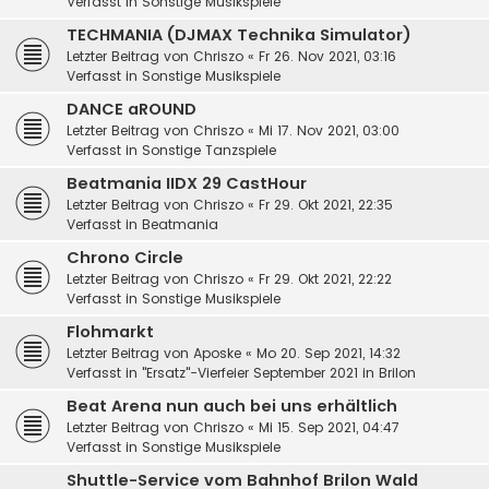
Verfasst in
Sonstige Musikspiele
TECHMANIA (DJMAX Technika Simulator)
Letzter Beitrag von
Chriszo
«
Fr 26. Nov 2021, 03:16
Verfasst in
Sonstige Musikspiele
DANCE aROUND
Letzter Beitrag von
Chriszo
«
Mi 17. Nov 2021, 03:00
Verfasst in
Sonstige Tanzspiele
Beatmania IIDX 29 CastHour
Letzter Beitrag von
Chriszo
«
Fr 29. Okt 2021, 22:35
Verfasst in
Beatmania
Chrono Circle
Letzter Beitrag von
Chriszo
«
Fr 29. Okt 2021, 22:22
Verfasst in
Sonstige Musikspiele
Flohmarkt
Letzter Beitrag von
Aposke
«
Mo 20. Sep 2021, 14:32
Verfasst in
"Ersatz"-Vierfeier September 2021 in Brilon
Beat Arena nun auch bei uns erhältlich
Letzter Beitrag von
Chriszo
«
Mi 15. Sep 2021, 04:47
Verfasst in
Sonstige Musikspiele
Shuttle-Service vom Bahnhof Brilon Wald