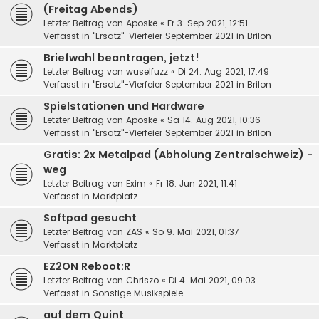
(Freitag Abends)
Letzter Beitrag von
Aposke
«
Fr 3. Sep 2021, 12:51
Verfasst in
"Ersatz"-Vierfeier September 2021 in Brilon
Briefwahl beantragen, jetzt!
Letzter Beitrag von
wuselfuzz
«
Di 24. Aug 2021, 17:49
Verfasst in
"Ersatz"-Vierfeier September 2021 in Brilon
Spielstationen und Hardware
Letzter Beitrag von
Aposke
«
Sa 14. Aug 2021, 10:36
Verfasst in
"Ersatz"-Vierfeier September 2021 in Brilon
Gratis: 2x Metalpad (Abholung Zentralschweiz) -
weg
Letzter Beitrag von
Exim
«
Fr 18. Jun 2021, 11:41
Verfasst in
Marktplatz
Softpad gesucht
Letzter Beitrag von
ZAS
«
So 9. Mai 2021, 01:37
Verfasst in
Marktplatz
EZ2ON Reboot:R
Letzter Beitrag von
Chriszo
«
Di 4. Mai 2021, 09:03
Verfasst in
Sonstige Musikspiele
auf dem Quint