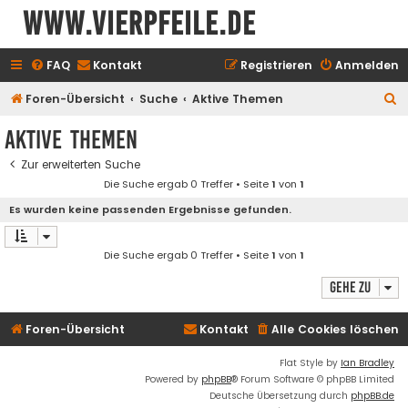
www.vierpfeile.de
FAQ
Kontakt
Registrieren
Anmelden
S
Foren-Übersicht
Suche
Aktive Themen
u
Aktive Themen
c
Zur erweiterten Suche
h
Die Suche ergab 0 Treffer • Seite
1
von
1
e
Es wurden keine passenden Ergebnisse gefunden.
Die Suche ergab 0 Treffer • Seite
1
von
1
Gehe zu
Foren-Übersicht
Kontakt
Alle Cookies löschen
Flat Style by
Ian Bradley
Powered by
phpBB
® Forum Software © phpBB Limited
Deutsche Übersetzung durch
phpBB.de