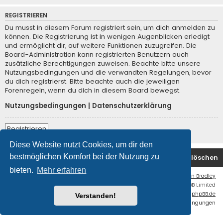
REGISTRIEREN
Du musst in diesem Forum registriert sein, um dich anmelden zu
können. Die Registrierung ist in wenigen Augenblicken erledigt
und ermöglicht dir, auf weitere Funktionen zuzugreifen. Die
Board-Administration kann registrierten Benutzern auch
zusätzliche Berechtigungen zuweisen. Beachte bitte unsere
Nutzungsbedingungen und die verwandten Regelungen, bevor
du dich registrierst. Bitte beachte auch die jeweiligen
Forenregeln, wenn du dich in diesem Board bewegst.
Nutzungsbedingungen
|
Datenschutzerklärung
Registrieren
Diese Website nutzt Cookies, um dir den
bestmöglichen Komfort bei der Nutzung zu
Foren-Übersicht
Kontakt
Alle Cookies löschen
bieten.
Mehr erfahren
Flat Style by
Ian Bradley
Powered by
phpBB
® Forum Software © phpBB Limited
Deutsche Übersetzung durch
phpBB.de
Verstanden!
Datenschutz
|
Nutzungsbedingungen