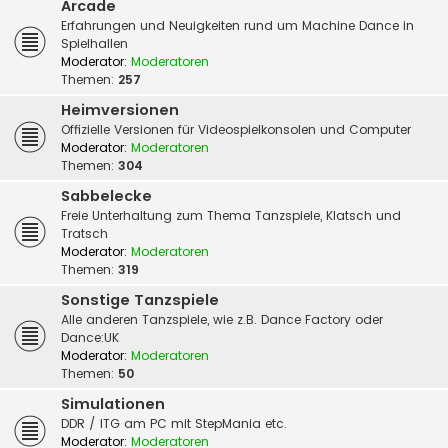
Arcade
Erfahrungen und Neuigkeiten rund um Machine Dance in
Spielhallen
Moderator:
Moderatoren
Themen:
257
Heimversionen
Offizielle Versionen für Videospielkonsolen und Computer
Moderator:
Moderatoren
Themen:
304
Sabbelecke
Freie Unterhaltung zum Thema Tanzspiele, Klatsch und
Tratsch
Moderator:
Moderatoren
Themen:
319
Sonstige Tanzspiele
Alle anderen Tanzspiele, wie z.B. Dance Factory oder
Dance:UK
Moderator:
Moderatoren
Themen:
50
Simulationen
DDR / ITG am PC mit StepMania etc.
Moderator:
Moderatoren