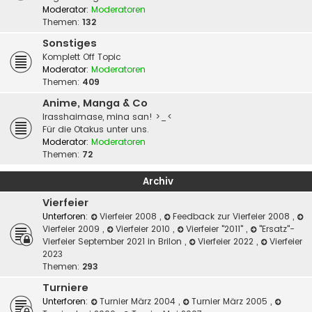
Moderator:
Moderatoren
Themen:
132
Sonstiges
Komplett Off Topic
Moderator:
Moderatoren
Themen:
409
Anime, Manga & Co
Irasshaimase, mina san! >_<
Für die Otakus unter uns.
Moderator:
Moderatoren
Themen:
72
Archiv
Vierfeier
Unterforen:
Vierfeier 2008
,
Feedback zur Vierfeier 2008
,
Vierfeier 2009
,
Vierfeier 2010
,
Vierfeier "2011"
,
"Ersatz"-
Vierfeier September 2021 in Brilon
,
Vierfeier 2022
,
Vierfeier
2023
Themen:
293
Turniere
Unterforen:
Turnier März 2004
,
Turnier März 2005
,