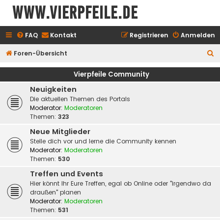
www.vierpfeile.de
FAQ
Kontakt
Registrieren
Anmelden
S
Foren-Übersicht
u
Vierpfeile Community
c
Neuigkeiten
h
Die aktuellen Themen des Portals
e
Moderator:
Moderatoren
Themen:
323
Neue Mitglieder
Stelle dich vor und lerne die Community kennen
Moderator:
Moderatoren
Themen:
530
Treffen und Events
Hier könnt Ihr Eure Treffen, egal ob Online oder "irgendwo da
draußen" planen
Moderator:
Moderatoren
Themen:
531