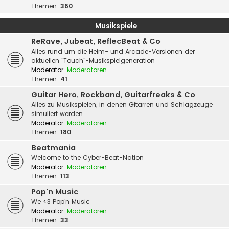
Themen:
360
Musikspiele
ReRave, Jubeat, ReflecBeat & Co
Alles rund um die Heim- und Arcade-Versionen der
aktuellen "Touch"-Musikspielgeneration
Moderator:
Moderatoren
Themen:
41
Guitar Hero, Rockband, Guitarfreaks & Co
Alles zu Musikspielen, in denen Gitarren und Schlagzeuge
simuliert werden
Moderator:
Moderatoren
Themen:
180
Beatmania
Welcome to the Cyber-Beat-Nation
Moderator:
Moderatoren
Themen:
113
Pop'n Music
We <3 Pop'n Music
Moderator:
Moderatoren
Themen:
33