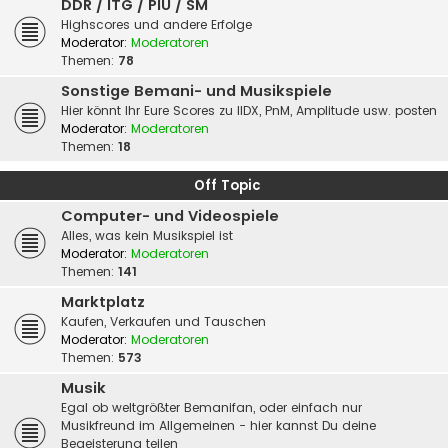
DDR / ITG / PIU / SM
Highscores und andere Erfolge
Moderator:
Moderatoren
Themen:
78
Sonstige Bemani- und Musikspiele
Hier könnt Ihr Eure Scores zu IIDX, PnM, Amplitude usw. posten
Moderator:
Moderatoren
Themen:
18
Off Topic
Computer- und Videospiele
Alles, was kein Musikspiel ist
Moderator:
Moderatoren
Themen:
141
Marktplatz
Kaufen, Verkaufen und Tauschen
Moderator:
Moderatoren
Themen:
573
Musik
Egal ob weltgrößter Bemanifan, oder einfach nur
Musikfreund im Allgemeinen - hier kannst Du deine
Begeisterung teilen