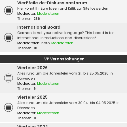
VierPfeile.de-Diskussionsforum
Hier könnt Ihr Eure Ideen und Kritik zur Site loswerden
Moderator:
Moderatoren
Themen:
236
International Board
German is not your native language? This board is for
international introductions and discussions!
Moderatoren:
hato
,
Moderatoren
Themen:
10
VP Veranstaltungen
Vierfeier 2026
Alles rund um die Jahresfeier vom 21. bis 25.05.2026 in
Dörverden
Moderator:
Moderatoren
Themen:
9
Vierfeier 2025
Alles rund um die Jahresfeier vom 30.04. bis 04.05.2025 in
Dörverden
Moderator:
Moderatoren
Themen:
11
Vierfeier 2024