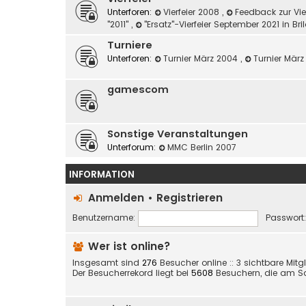
Unterforen:
Vierfeier 2008
,
Feedback zur Vie
"2011"
,
"Ersatz"-Vierfeier September 2021 in Br
Turniere
Unterforen:
Turnier März 2004
,
Turnier Mär
gamescom
Sonstige Veranstaltungen
Unterforum:
MMC Berlin 2007
INFORMATION
Anmelden
•
Registrieren
Benutzername:
Passwort:
Wer ist online?
Insgesamt sind
276
Besucher online :: 3 sichtbare Mit
Der Besucherrekord liegt bei
5608
Besuchern, die am Sa 