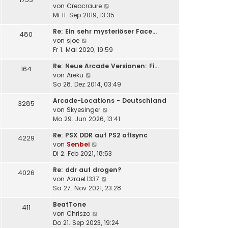
a
N
von
Creocraure
e
i
g
e
Mi 11. Sep 2019, 13:35
r
t
u
B
r
Re: Ein sehr mysteriöser Face…
e
e
480
a
N
von
sjoe
s
i
g
e
Fr 1. Mai 2020, 19:59
t
t
u
e
r
Re: Neue Arcade Versionen: Fi…
e
164
r
a
N
von
Areku
s
B
g
e
So 28. Dez 2014, 03:49
t
e
u
e
i
Arcade-Locations - Deutschland
e
3285
r
t
N
von
Skyesinger
s
B
r
e
Mo 29. Jun 2026, 13:41
t
e
a
u
e
i
g
Re: PSX DDR auf PS2 offsync
e
4229
r
t
N
von
Senbei
s
B
r
e
Di 2. Feb 2021, 18:53
t
e
a
u
e
i
g
Re: ddr auf drogen?
e
4026
r
t
N
von
AzraeL1337
s
B
r
e
Sa 27. Nov 2021, 23:28
t
e
a
u
e
i
g
BeatTone
e
411
r
t
N
von
Chriszo
s
B
r
e
Do 21. Sep 2023, 19:24
t
e