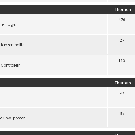
Themen
476
ie Frage.
27
 tanzen sollte
143
Controllern
Themen
78
18
ude usw. posten