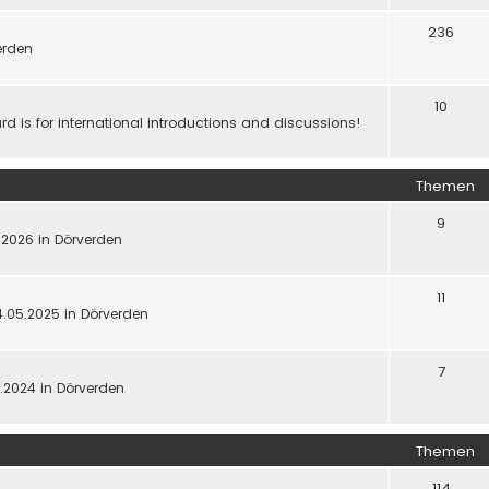
236
werden
10
d is for international introductions and discussions!
Themen
9
5.2026 in Dörverden
11
4.05.2025 in Dörverden
7
5.2024 in Dörverden
Themen
114