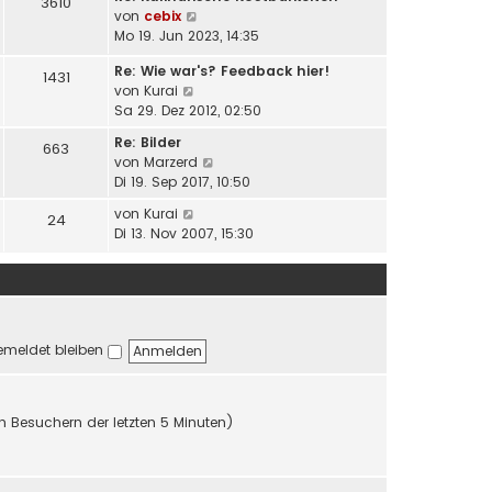
i
3610
N
von
cebix
r
t
e
Mo 19. Jun 2023, 14:35
B
r
u
e
a
Re: Wie war's? Feedback hier!
e
i
1431
g
N
von
Kurai
s
t
e
Sa 29. Dez 2012, 02:50
t
r
u
e
a
Re: Bilder
663
e
r
g
N
von
Marzerd
s
B
e
Di 19. Sep 2017, 10:50
t
e
u
e
N
i
von
Kurai
24
e
r
e
t
Di 13. Nov 2007, 15:30
s
B
u
r
t
e
e
a
e
i
s
g
r
t
t
B
r
e
e
a
meldet bleiben
r
i
g
B
t
e
r
i
a
en Besuchern der letzten 5 Minuten)
t
g
r
a
g