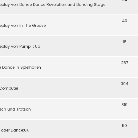
eplay von Dance Dance Revolution und Dancing Stage
40
play von In The Groove
18
eplay von Pump It Up
257
 Dance in Spielhallen
304
d Computer
319
tsch und Tratsch
50
y oder Dance:UK