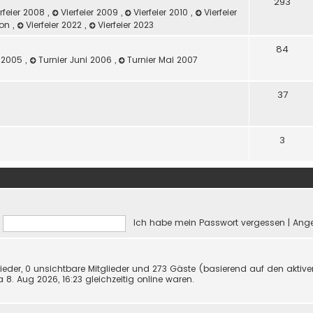
293
rfeier 2008
,
Vierfeier 2009
,
Vierfeier 2010
,
Vierfeier
ilon
,
Vierfeier 2022
,
Vierfeier 2023
84
z 2005
,
Turnier Juni 2006
,
Turnier Mai 2007
37
3
Ich habe mein Passwort vergessen
|
Ange
glieder, 0 unsichtbare Mitglieder und 273 Gäste (basierend auf den aktiv
8. Aug 2026, 16:23 gleichzeitig online waren.