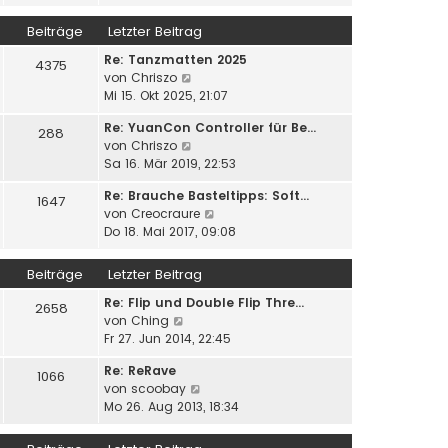
u
e
i
g
e
r
Beiträge
Letzter Beitrag
t
s
B
r
Re: Tanzmatten 2025
t
e
4375
a
N
von
Chriszo
e
i
g
e
Mi 15. Okt 2025, 21:07
r
t
u
B
r
Re: YuanCon Controller für Be…
e
e
288
a
N
von
Chriszo
s
i
g
e
Sa 16. Mär 2019, 22:53
t
t
u
e
r
Re: Brauche Basteltipps: Soft…
e
1647
r
a
N
von
Creocraure
s
B
g
e
Do 18. Mai 2017, 09:08
t
e
u
e
i
e
r
Beiträge
Letzter Beitrag
t
s
B
r
Re: Flip und Double Flip Thre…
t
e
2658
a
N
von
Ching
e
i
g
e
Fr 27. Jun 2014, 22:45
r
t
u
B
r
Re: ReRave
e
e
1066
a
N
von
scoobay
s
i
g
e
Mo 26. Aug 2013, 18:34
t
t
u
e
r
e
r
a