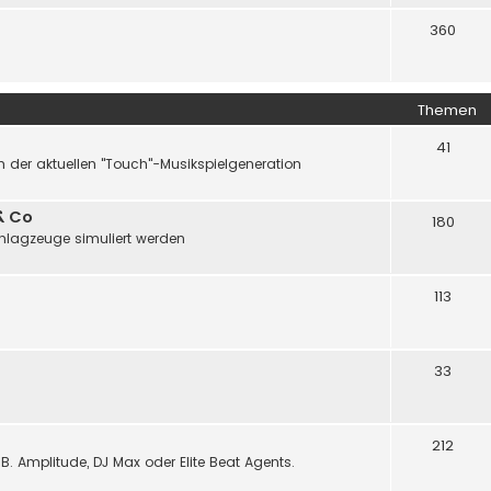
360
Themen
41
 der aktuellen "Touch"-Musikspielgeneration
& Co
180
chlagzeuge simuliert werden
113
33
212
B. Amplitude, DJ Max oder Elite Beat Agents.