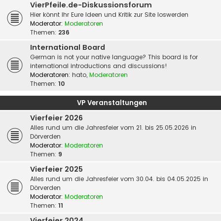
VierPfeile.de-Diskussionsforum
Hier könnt Ihr Eure Ideen und Kritik zur Site loswerden
Moderator:
Moderatoren
Themen:
236
International Board
German is not your native language? This board is for
international introductions and discussions!
Moderatoren:
hato
,
Moderatoren
Themen:
10
VP Veranstaltungen
Vierfeier 2026
Alles rund um die Jahresfeier vom 21. bis 25.05.2026 in
Dörverden
Moderator:
Moderatoren
Themen:
9
Vierfeier 2025
Alles rund um die Jahresfeier vom 30.04. bis 04.05.2025 in
Dörverden
Moderator:
Moderatoren
Themen:
11
Vierfeier 2024