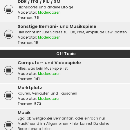
DDR / ITG / PIU / SM
Highscores und andere Erfolge
Moderator:
Moderatoren
Themen:
78
Sonstige Bemani- und Musikspiele
Hier könnt Ihr Eure Scores zu IIDX, PnM, Amplitude usw. posten
Moderator:
Moderatoren
Themen:
18
Off Topic
Computer- und Videospiele
Alles, was kein Musikspiel ist
Moderator:
Moderatoren
Themen:
141
Marktplatz
Kaufen, Verkaufen und Tauschen
Moderator:
Moderatoren
Themen:
573
Musik
Egal ob weltgrößter Bemanifan, oder einfach nur
Musikfreund im Allgemeinen - hier kannst Du deine
Begeisterung teilen