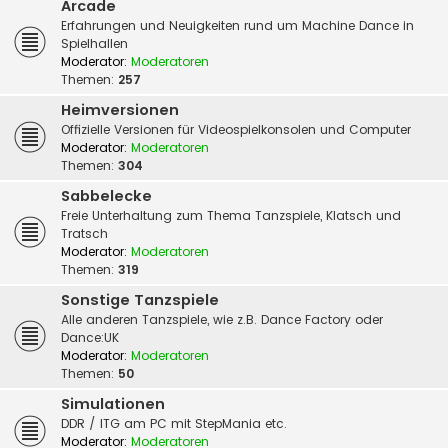
Arcade
Erfahrungen und Neuigkeiten rund um Machine Dance in
Spielhallen
Moderator:
Moderatoren
Themen:
257
Heimversionen
Offizielle Versionen für Videospielkonsolen und Computer
Moderator:
Moderatoren
Themen:
304
Sabbelecke
Freie Unterhaltung zum Thema Tanzspiele, Klatsch und
Tratsch
Moderator:
Moderatoren
Themen:
319
Sonstige Tanzspiele
Alle anderen Tanzspiele, wie z.B. Dance Factory oder
Dance:UK
Moderator:
Moderatoren
Themen:
50
Simulationen
DDR / ITG am PC mit StepMania etc.
Moderator:
Moderatoren