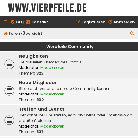
www.vierpfeile.de
FAQ
Kontakt
Registrieren
Anmelden
S
Foren-Übersicht
u
Vierpfeile Community
c
Neuigkeiten
h
Die aktuellen Themen des Portals
e
Moderator:
Moderatoren
Themen:
323
Neue Mitglieder
Stelle dich vor und lerne die Community kennen
Moderator:
Moderatoren
Themen:
530
Treffen und Events
Hier könnt Ihr Eure Treffen, egal ob Online oder "irgendwo da
draußen" planen
Moderator:
Moderatoren
Themen:
531