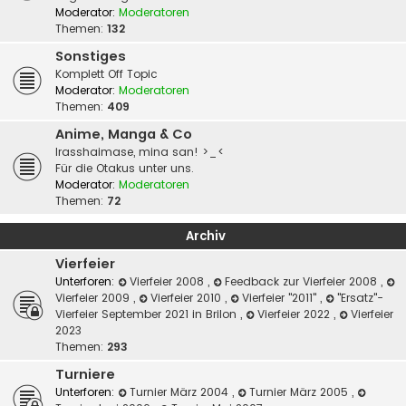
Moderator:
Moderatoren
Themen:
132
Sonstiges
Komplett Off Topic
Moderator:
Moderatoren
Themen:
409
Anime, Manga & Co
Irasshaimase, mina san! >_<
Für die Otakus unter uns.
Moderator:
Moderatoren
Themen:
72
Archiv
Vierfeier
Unterforen:
Vierfeier 2008
,
Feedback zur Vierfeier 2008
,
Vierfeier 2009
,
Vierfeier 2010
,
Vierfeier "2011"
,
"Ersatz"-
Vierfeier September 2021 in Brilon
,
Vierfeier 2022
,
Vierfeier
2023
Themen:
293
Turniere
Unterforen:
Turnier März 2004
,
Turnier März 2005
,