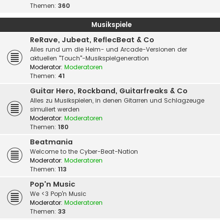
Themen:
360
Musikspiele
ReRave, Jubeat, ReflecBeat & Co
Alles rund um die Heim- und Arcade-Versionen der
aktuellen "Touch"-Musikspielgeneration
Moderator:
Moderatoren
Themen:
41
Guitar Hero, Rockband, Guitarfreaks & Co
Alles zu Musikspielen, in denen Gitarren und Schlagzeuge
simuliert werden
Moderator:
Moderatoren
Themen:
180
Beatmania
Welcome to the Cyber-Beat-Nation
Moderator:
Moderatoren
Themen:
113
Pop'n Music
We <3 Pop'n Music
Moderator:
Moderatoren
Themen:
33