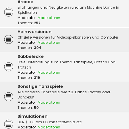
Arcade
Erfahrungen und Neuigkeiten rund um Machine Dance in
Spielhallen
Moderator:
Moderatoren
Themen:
257
Heimversionen
Offizielle Versionen für Videospielkonsolen und Computer
Moderator:
Moderatoren
Themen:
304
Sabbelecke
Freie Unterhaltung zum Thema Tanzspiele, Klatsch und
Tratsch
Moderator:
Moderatoren
Themen:
319
Sonstige Tanzspiele
Alle anderen Tanzspiele, wie z.B. Dance Factory oder
Dance:UK
Moderator:
Moderatoren
Themen:
50
Simulationen
DDR / ITG am PC mit StepMania etc.
Moderator:
Moderatoren