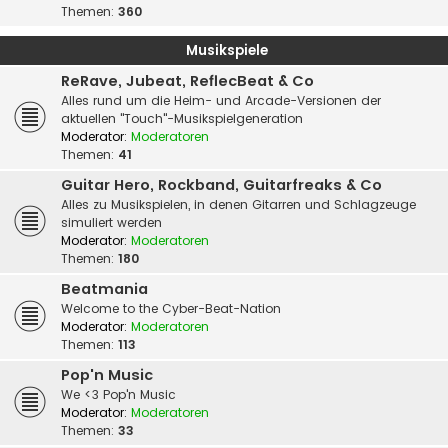
Themen:
360
Musikspiele
ReRave, Jubeat, ReflecBeat & Co
Alles rund um die Heim- und Arcade-Versionen der
aktuellen "Touch"-Musikspielgeneration
Moderator:
Moderatoren
Themen:
41
Guitar Hero, Rockband, Guitarfreaks & Co
Alles zu Musikspielen, in denen Gitarren und Schlagzeuge
simuliert werden
Moderator:
Moderatoren
Themen:
180
Beatmania
Welcome to the Cyber-Beat-Nation
Moderator:
Moderatoren
Themen:
113
Pop'n Music
We <3 Pop'n Music
Moderator:
Moderatoren
Themen:
33