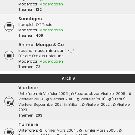
Moderator:
Moderatoren
Themen:
132
Sonstiges
Komplett Off Topic
Moderator:
Moderatoren
Themen:
409
Anime, Manga & Co
Irasshaimase, mina san! >_<
Für die Otakus unter uns.
Moderator:
Moderatoren
Themen:
72
Archiv
Vierfeier
Unterforen:
Vierfeier 2008
,
Feedback zur Vierfeier 2008
,
Vierfeier 2009
,
Vierfeier 2010
,
Vierfeier "2011"
,
"Ersatz"-
Vierfeier September 2021 in Brilon
,
Vierfeier 2022
,
Vierfeier
2023
Themen:
293
Turniere
Unterforen:
Turnier März 2004
,
Turnier März 2005
,