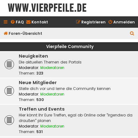
www.vierpfeile.de
FAQ
Kontakt
Registrieren
Anmelden
S
Foren-Übersicht
u
Vierpfeile Community
c
Neuigkeiten
h
Die aktuellen Themen des Portals
e
Moderator:
Moderatoren
Themen:
323
Neue Mitglieder
Stelle dich vor und lerne die Community kennen
Moderator:
Moderatoren
Themen:
530
Treffen und Events
Hier könnt Ihr Eure Treffen, egal ob Online oder "irgendwo da
draußen" planen
Moderator:
Moderatoren
Themen:
531