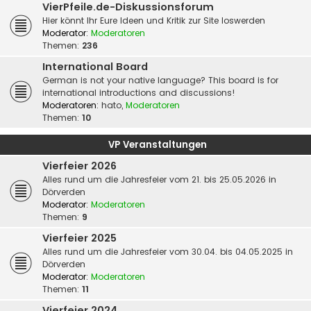
VierPfeile.de-Diskussionsforum
Hier könnt Ihr Eure Ideen und Kritik zur Site loswerden
Moderator:
Moderatoren
Themen:
236
International Board
German is not your native language? This board is for
international introductions and discussions!
Moderatoren:
hato
,
Moderatoren
Themen:
10
VP Veranstaltungen
Vierfeier 2026
Alles rund um die Jahresfeier vom 21. bis 25.05.2026 in
Dörverden
Moderator:
Moderatoren
Themen:
9
Vierfeier 2025
Alles rund um die Jahresfeier vom 30.04. bis 04.05.2025 in
Dörverden
Moderator:
Moderatoren
Themen:
11
Vierfeier 2024