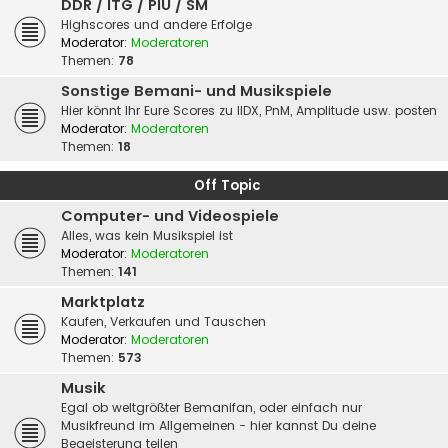
DDR / ITG / PIU / SM
Highscores und andere Erfolge
Moderator:
Moderatoren
Themen:
78
Sonstige Bemani- und Musikspiele
Hier könnt Ihr Eure Scores zu IIDX, PnM, Amplitude usw. posten
Moderator:
Moderatoren
Themen:
18
Off Topic
Computer- und Videospiele
Alles, was kein Musikspiel ist
Moderator:
Moderatoren
Themen:
141
Marktplatz
Kaufen, Verkaufen und Tauschen
Moderator:
Moderatoren
Themen:
573
Musik
Egal ob weltgrößter Bemanifan, oder einfach nur
Musikfreund im Allgemeinen - hier kannst Du deine
Begeisterung teilen