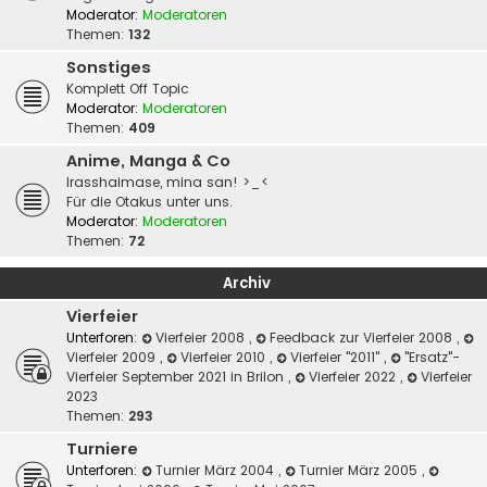
Moderator:
Moderatoren
Themen:
132
Sonstiges
Komplett Off Topic
Moderator:
Moderatoren
Themen:
409
Anime, Manga & Co
Irasshaimase, mina san! >_<
Für die Otakus unter uns.
Moderator:
Moderatoren
Themen:
72
Archiv
Vierfeier
Unterforen:
Vierfeier 2008
,
Feedback zur Vierfeier 2008
,
Vierfeier 2009
,
Vierfeier 2010
,
Vierfeier "2011"
,
"Ersatz"-
Vierfeier September 2021 in Brilon
,
Vierfeier 2022
,
Vierfeier
2023
Themen:
293
Turniere
Unterforen:
Turnier März 2004
,
Turnier März 2005
,