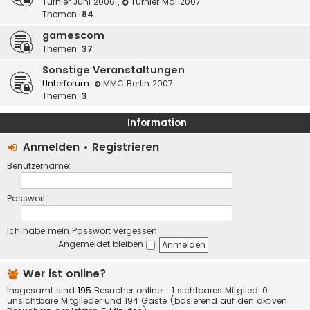
Turnier Juni 2006
,
Turnier Mai 2007
Themen:
84
gamescom
Themen:
37
Sonstige Veranstaltungen
Unterforum:
MMC Berlin 2007
Themen:
3
Information
Anmelden
•
Registrieren
Benutzername:
Passwort:
Ich habe mein Passwort vergessen
Angemeldet bleiben
Wer ist online?
Insgesamt sind
195
Besucher online :: 1 sichtbares Mitglied, 0
unsichtbare Mitglieder und 194 Gäste (basierend auf den aktiven