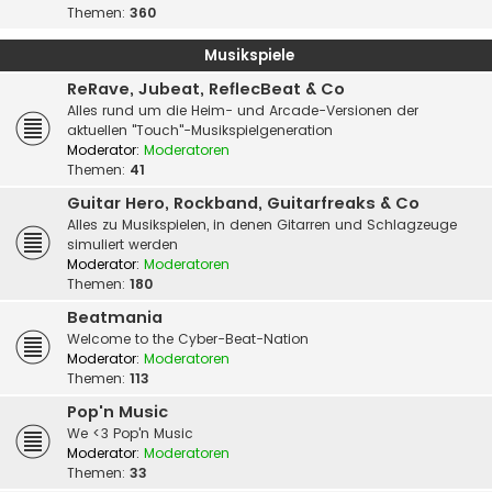
Themen:
360
Musikspiele
ReRave, Jubeat, ReflecBeat & Co
Alles rund um die Heim- und Arcade-Versionen der
aktuellen "Touch"-Musikspielgeneration
Moderator:
Moderatoren
Themen:
41
Guitar Hero, Rockband, Guitarfreaks & Co
Alles zu Musikspielen, in denen Gitarren und Schlagzeuge
simuliert werden
Moderator:
Moderatoren
Themen:
180
Beatmania
Welcome to the Cyber-Beat-Nation
Moderator:
Moderatoren
Themen:
113
Pop'n Music
We <3 Pop'n Music
Moderator:
Moderatoren
Themen:
33