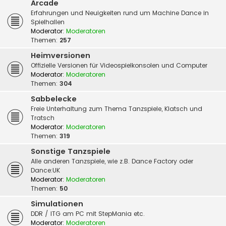
Arcade
Erfahrungen und Neuigkeiten rund um Machine Dance in
Spielhallen
Moderator:
Moderatoren
Themen:
257
Heimversionen
Offizielle Versionen für Videospielkonsolen und Computer
Moderator:
Moderatoren
Themen:
304
Sabbelecke
Freie Unterhaltung zum Thema Tanzspiele, Klatsch und
Tratsch
Moderator:
Moderatoren
Themen:
319
Sonstige Tanzspiele
Alle anderen Tanzspiele, wie z.B. Dance Factory oder
Dance:UK
Moderator:
Moderatoren
Themen:
50
Simulationen
DDR / ITG am PC mit StepMania etc.
Moderator:
Moderatoren