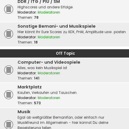
DDR / ITG / PIU / SM
Highscores und andere Erfolge
Moderator:
Moderatoren
Themen:
78
Sonstige Bemani- und Musikspiele
Hier könnt Ihr Eure Scores zu IIDX, PnM, Amplitude usw. posten
Moderator:
Moderatoren
Themen:
18
Off Topic
Computer- und Videospiele
Alles, was kein Musikspiel ist
Moderator:
Moderatoren
Themen:
141
Marktplatz
Kaufen, Verkaufen und Tauschen
Moderator:
Moderatoren
Themen:
573
Musik
Egal ob weltgrößter Bemanifan, oder einfach nur
Musikfreund im Allgemeinen - hier kannst Du deine
Begeisterung teilen