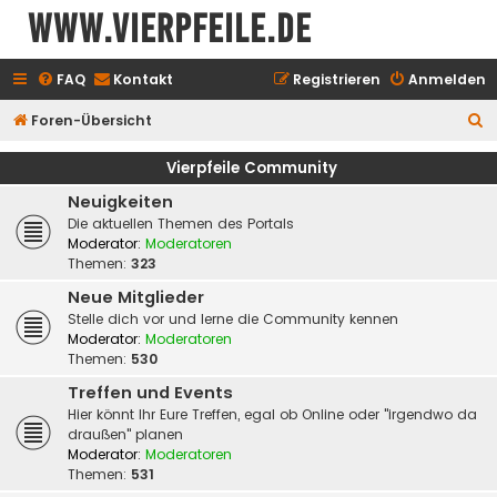
www.vierpfeile.de
FAQ
Kontakt
Registrieren
Anmelden
S
Foren-Übersicht
u
Vierpfeile Community
c
Neuigkeiten
h
Die aktuellen Themen des Portals
e
Moderator:
Moderatoren
Themen:
323
Neue Mitglieder
Stelle dich vor und lerne die Community kennen
Moderator:
Moderatoren
Themen:
530
Treffen und Events
Hier könnt Ihr Eure Treffen, egal ob Online oder "irgendwo da
draußen" planen
Moderator:
Moderatoren
Themen:
531