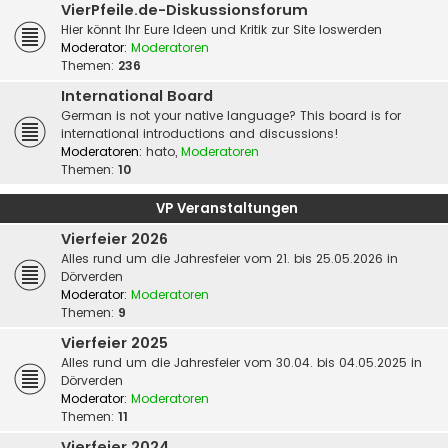
VierPfeile.de-Diskussionsforum
Hier könnt Ihr Eure Ideen und Kritik zur Site loswerden
Moderator:
Moderatoren
Themen:
236
International Board
German is not your native language? This board is for
international introductions and discussions!
Moderatoren:
hato
,
Moderatoren
Themen:
10
VP Veranstaltungen
Vierfeier 2026
Alles rund um die Jahresfeier vom 21. bis 25.05.2026 in
Dörverden
Moderator:
Moderatoren
Themen:
9
Vierfeier 2025
Alles rund um die Jahresfeier vom 30.04. bis 04.05.2025 in
Dörverden
Moderator:
Moderatoren
Themen:
11
Vierfeier 2024