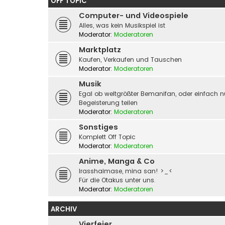
OFF TOPIC
Computer- und Videospiele
Alles, was kein Musikspiel ist
Moderator:
Moderatoren
Marktplatz
Kaufen, Verkaufen und Tauschen
Moderator:
Moderatoren
Musik
Egal ob weltgrößter Bemanifan, oder einfach n
Begeisterung teilen
Moderator:
Moderatoren
Sonstiges
Komplett Off Topic
Moderator:
Moderatoren
Anime, Manga & Co
Irasshaimase, mina san! >_<
Für die Otakus unter uns.
Moderator:
Moderatoren
ARCHIV
Vierfeier