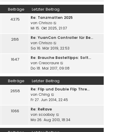
u
e
i
g
e
r
Beiträge
Letzter Beitrag
t
s
B
r
Re: Tanzmatten 2025
t
e
4375
a
N
von
Chriszo
e
i
g
e
Mi 15. Okt 2025, 21:07
r
t
u
B
r
Re: YuanCon Controller für Be…
e
e
288
a
N
von
Chriszo
s
i
g
e
Sa 16. Mär 2019, 22:53
t
t
u
e
r
Re: Brauche Basteltipps: Soft…
e
1647
r
a
N
von
Creocraure
s
B
g
e
Do 18. Mai 2017, 09:08
t
e
u
e
i
e
r
Beiträge
Letzter Beitrag
t
s
B
r
Re: Flip und Double Flip Thre…
t
e
2658
a
N
von
Ching
e
i
g
e
Fr 27. Jun 2014, 22:45
r
t
u
B
r
Re: ReRave
e
e
1066
a
N
von
scoobay
s
i
g
e
Mo 26. Aug 2013, 18:34
t
t
u
e
r
e
r
a