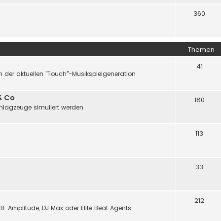
360
Themen
41
 der aktuellen "Touch"-Musikspielgeneration
& Co
180
chlagzeuge simuliert werden
113
33
212
B. Amplitude, DJ Max oder Elite Beat Agents.