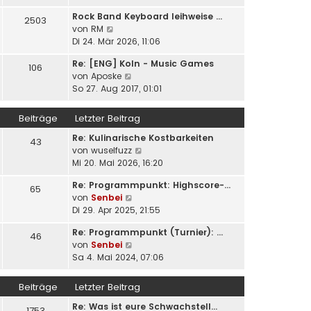
u
e
i
Rock Band Keyboard leihweise …
e
2503
r
t
N
von
RM
s
B
r
e
Di 24. Mär 2026, 11:06
t
e
a
u
e
i
g
Re: [ENG] Koln - Music Games
e
106
r
t
N
von
Aposke
s
B
r
e
So 27. Aug 2017, 01:01
t
e
a
u
e
i
g
e
r
Beiträge
Letzter Beitrag
t
s
B
r
Re: Kulinarische Kostbarkeiten
t
e
43
a
N
von
wuselfuzz
e
i
g
e
Mi 20. Mai 2026, 16:20
r
t
u
B
r
Re: Programmpunkt: Highscore-…
e
e
65
a
N
von
Senbei
s
i
g
e
Di 29. Apr 2025, 21:55
t
t
u
e
r
Re: Programmpunkt (Turnier): …
e
46
r
a
N
von
Senbei
s
B
g
e
Sa 4. Mai 2024, 07:06
t
e
u
e
i
e
r
Beiträge
Letzter Beitrag
t
s
B
r
Re: Was ist eure Schwachstell…
t
e
1753