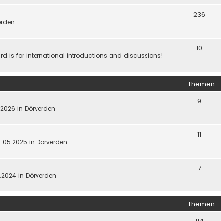
236
werden
10
d is for international introductions and discussions!
Themen
9
5.2026 in Dörverden
11
4.05.2025 in Dörverden
7
5.2024 in Dörverden
Themen
114