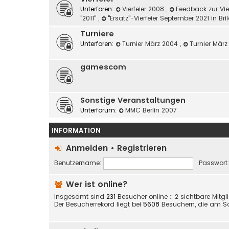
Unterforen:
Vierfeier 2008
,
Feedback zur Vie
"2011"
,
"Ersatz"-Vierfeier September 2021 in Br
Turniere
Unterforen:
Turnier März 2004
,
Turnier Mär
gamescom
Sonstige Veranstaltungen
Unterforum:
MMC Berlin 2007
INFORMATION
Anmelden
•
Registrieren
Benutzername:
Passwort:
Wer ist online?
Insgesamt sind
231
Besucher online :: 2 sichtbare Mitg
Der Besucherrekord liegt bei
5608
Besuchern, die am Sa 