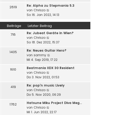
a
u
e
i
g
Re: Alpha zu Stepmania 5.3
e
2819
r
t
N
von
Chriszo
s
B
r
e
So 16. Jan 2022, 14:13
t
e
a
u
e
i
g
e
r
Beiträge
Letzter Beitrag
t
s
B
r
Re: Jubeat Geräte in Wien?
t
e
718
a
N
von
Chriszo
e
i
g
e
So 18. Dez 2022, 15:37
r
t
u
B
r
Re: Neues Guitar Hero?
e
e
1405
a
N
von
sammy
s
i
g
e
Mi 4. Sep 2019, 17:22
t
t
u
e
r
Beatmania IIDX 30 Resident
e
1610
r
a
N
von
Chriszo
s
B
g
e
Do 3. Nov 2022, 01:53
t
e
u
e
i
Re: pop'n music Lively
e
419
r
t
N
von
Chriszo
s
B
r
e
Do 5. Nov 2020, 06:29
t
e
a
u
e
i
g
Hatsune Miku Project Diva Meg…
e
1782
r
t
N
von
Chriszo
s
B
r
e
Mi 1. Jun 2022, 22:17
t
e
a