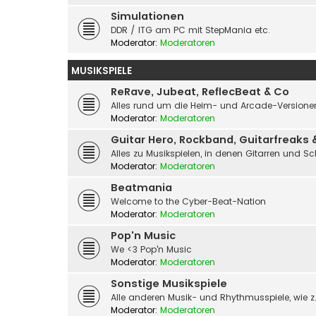
Simulationen
DDR / ITG am PC mit StepMania etc.
Moderator:
Moderatoren
MUSIKSPIELE
ReRave, Jubeat, ReflecBeat & Co
Alles rund um die Heim- und Arcade-Versionen
Moderator:
Moderatoren
Guitar Hero, Rockband, Guitarfreaks 
Alles zu Musikspielen, in denen Gitarren und S
Moderator:
Moderatoren
Beatmania
Welcome to the Cyber-Beat-Nation
Moderator:
Moderatoren
Pop'n Music
We <3 Pop'n Music
Moderator:
Moderatoren
Sonstige Musikspiele
Alle anderen Musik- und Rhythmusspiele, wie z.
Moderator:
Moderatoren