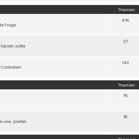
Themen
476
ie Frage.
27
 tanzen sollte
143
Controllern
Themen
78
18
ude usw. posten