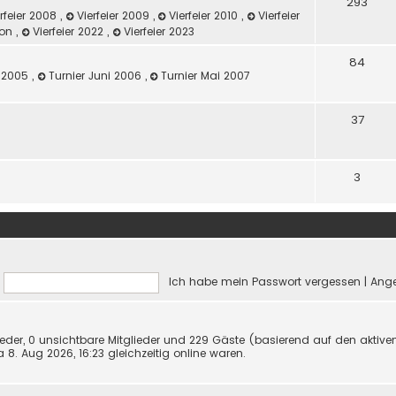
293
rfeier 2008
,
Vierfeier 2009
,
Vierfeier 2010
,
Vierfeier
ilon
,
Vierfeier 2022
,
Vierfeier 2023
84
z 2005
,
Turnier Juni 2006
,
Turnier Mai 2007
37
3
Ich habe mein Passwort vergessen
|
Ange
lieder, 0 unsichtbare Mitglieder und 229 Gäste (basierend auf den aktive
8. Aug 2026, 16:23 gleichzeitig online waren.