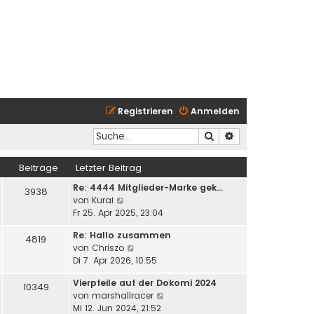
Registrieren
Anmelden
Suche
Erweiterte Suche
Beiträge
Letzter Beitrag
Re: 4444 Mitglieder-Marke gek…
3938
N
von
Kurai
e
Fr 25. Apr 2025, 23:04
u
Re: Hallo zusammen
e
4819
N
von
Chriszo
s
e
Di 7. Apr 2026, 10:55
t
u
e
Vierpfeile auf der Dokomi 2024
e
10349
r
N
von
marshallracer
s
B
e
Mi 12. Jun 2024, 21:52
t
e