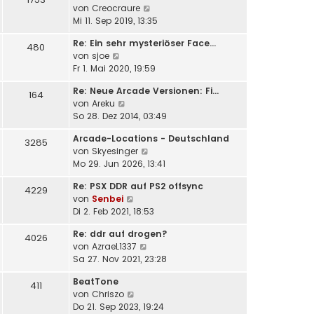
a
N
von
Creocraure
e
i
g
e
Mi 11. Sep 2019, 13:35
r
t
u
B
r
Re: Ein sehr mysteriöser Face…
e
e
480
a
N
von
sjoe
s
i
g
e
Fr 1. Mai 2020, 19:59
t
t
u
e
r
Re: Neue Arcade Versionen: Fi…
e
164
r
a
N
von
Areku
s
B
g
e
So 28. Dez 2014, 03:49
t
e
u
e
i
Arcade-Locations - Deutschland
e
3285
r
t
N
von
Skyesinger
s
B
r
e
Mo 29. Jun 2026, 13:41
t
e
a
u
e
i
g
Re: PSX DDR auf PS2 offsync
e
4229
r
t
N
von
Senbei
s
B
r
e
Di 2. Feb 2021, 18:53
t
e
a
u
e
i
g
Re: ddr auf drogen?
e
4026
r
t
N
von
AzraeL1337
s
B
r
e
Sa 27. Nov 2021, 23:28
t
e
a
u
e
i
g
BeatTone
e
411
r
t
N
von
Chriszo
s
B
r
e
Do 21. Sep 2023, 19:24
t
e