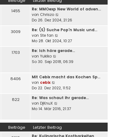
Beiträge
Letzter Beitrag
s
B
g
Re: MMOexp New World of adven…
t
e
1455
N
von
Chriszo
e
i
e
Do 26. Dez 2024, 21:26
r
t
u
B
r
Re: (S) Suche Pop'n Music und…
e
e
3009
a
N
von
Ste fan
s
i
g
e
Mo 28. Okt 2024, 10:27
t
t
u
e
r
Re: Ich höre gerade...
e
1703
r
a
N
von
Yukiko
s
B
g
e
So 30. Sep 2018, 06:39
t
e
u
e
i
e
r
t
Mit Cebix macht das Kochen Sp…
s
8406
B
r
N
von
cebix
t
e
a
e
Do 22. Dez 2022, 11:52
e
i
g
u
r
t
Re: Was schaut ihr gerade...
e
822
B
r
N
von
DjKnuX
s
e
a
e
Mo 14. Mär 2016, 21:37
t
i
g
u
e
t
e
r
r
s
B
Beiträge
Letzter Beitrag
a
t
e
g
Re: Kulinarische Kostbarkeiten
e