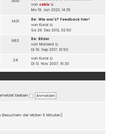
i
3610
N
von
cebix
r
t
e
Mo 19. Jun 2023, 14:35
B
r
u
e
a
Re: Wie war's? Feedback hier!
e
i
1431
g
N
von
Kurai
s
t
e
Sa 29. Dez 2012, 02:50
t
r
u
e
a
Re: Bilder
663
e
r
g
N
von
Marzerd
s
B
e
Di 19. Sep 2017, 10:50
t
e
u
e
N
i
von
Kurai
24
e
r
e
t
Di 13. Nov 2007, 15:30
s
B
u
r
t
e
e
a
e
i
s
g
r
t
t
B
r
e
e
a
meldet bleiben
r
i
g
B
t
e
r
i
a
n Besuchern der letzten 5 Minuten)
t
g
r
a
g