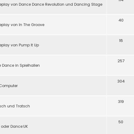
eplay von Dance Dance Revolution und Dancing Stage
40
play von In The Groove
18
eplay von Pump It Up
257
 Dance in Spielhallen
304
d Computer
319
tsch und Tratsch
50
y oder Dance:UK