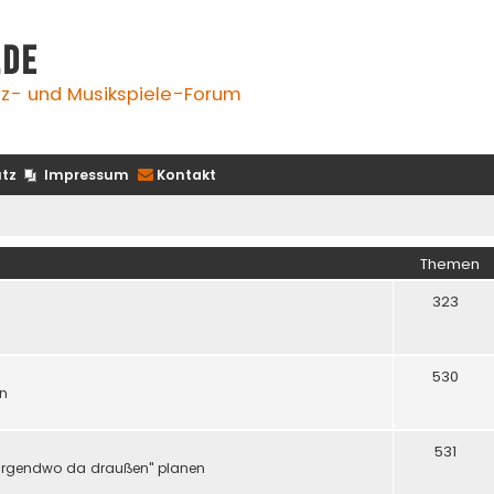
.de
z- und Musikspiele-Forum
tz
Impressum
Kontakt
Themen
323
530
en
531
er "irgendwo da draußen" planen