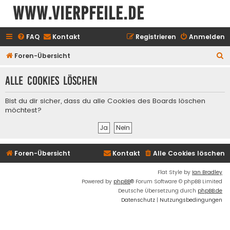
www.vierpfeile.de
FAQ
Kontakt
Registrieren
Anmelden
S
Foren-Übersicht
u
Alle Cookies löschen
c
h
Bist du dir sicher, dass du alle Cookies des Boards löschen
e
möchtest?
Foren-Übersicht
Kontakt
Alle Cookies löschen
Flat Style by
Ian Bradley
Powered by
phpBB
® Forum Software © phpBB Limited
Deutsche Übersetzung durch
phpBB.de
Datenschutz
|
Nutzungsbedingungen