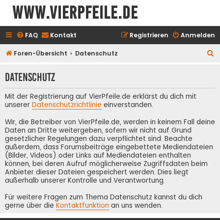
www.vierpfeile.de
FAQ
Kontakt
Registrieren
Anmelden
S
Foren-Übersicht
Datenschutz
u
Datenschutz
c
h
Mit der Registrierung auf VierPfeile.de erklärst du dich mit
e
unserer
Datenschutzrichtlinie
einverstanden.
Wir, die Betreiber von VierPfeile.de, werden in keinem Fall deine
Daten an Dritte weitergeben, sofern wir nicht auf Grund
gesetzlicher Regelungen dazu verpflichtet sind. Beachte
außerdem, dass Forumsbeiträge eingebettete Mediendateien
(Bilder, Videos) oder Links auf Mediendateien enthalten
können, bei deren Aufruf möglicherweise Zugriffsdaten beim
Anbieter dieser Dateien gespeichert werden. Dies liegt
außerhalb unserer Kontrolle und Verantwortung.
Für weitere Fragen zum Thema Datenschutz kannst du dich
gerne über die
Kontaktfunktion
an uns wenden.