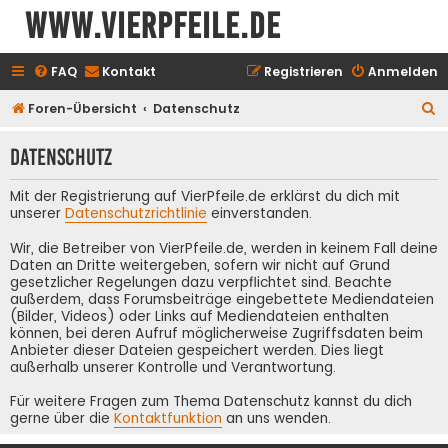
www.vierpfeile.de
FAQ
Kontakt
Registrieren
Anmelden
S
Foren-Übersicht
Datenschutz
u
Datenschutz
c
h
Mit der Registrierung auf VierPfeile.de erklärst du dich mit
e
unserer
Datenschutzrichtlinie
einverstanden.
Wir, die Betreiber von VierPfeile.de, werden in keinem Fall deine
Daten an Dritte weitergeben, sofern wir nicht auf Grund
gesetzlicher Regelungen dazu verpflichtet sind. Beachte
außerdem, dass Forumsbeiträge eingebettete Mediendateien
(Bilder, Videos) oder Links auf Mediendateien enthalten
können, bei deren Aufruf möglicherweise Zugriffsdaten beim
Anbieter dieser Dateien gespeichert werden. Dies liegt
außerhalb unserer Kontrolle und Verantwortung.
Für weitere Fragen zum Thema Datenschutz kannst du dich
gerne über die
Kontaktfunktion
an uns wenden.