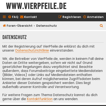
www.vierpfeile.de
FAQ
Kontakt
Registrieren
Anmelden
S
Foren-Übersicht
Datenschutz
u
Datenschutz
c
h
Mit der Registrierung auf VierPfeile.de erklärst du dich mit
e
unserer
Datenschutzrichtlinie
einverstanden.
Wir, die Betreiber von VierPfeile.de, werden in keinem Fall deine
Daten an Dritte weitergeben, sofern wir nicht auf Grund
gesetzlicher Regelungen dazu verpflichtet sind. Beachte
außerdem, dass Forumsbeiträge eingebettete Mediendateien
(Bilder, Videos) oder Links auf Mediendateien enthalten
können, bei deren Aufruf möglicherweise Zugriffsdaten beim
Anbieter dieser Dateien gespeichert werden. Dies liegt
außerhalb unserer Kontrolle und Verantwortung.
Für weitere Fragen zum Thema Datenschutz kannst du dich
gerne über die
Kontaktfunktion
an uns wenden.