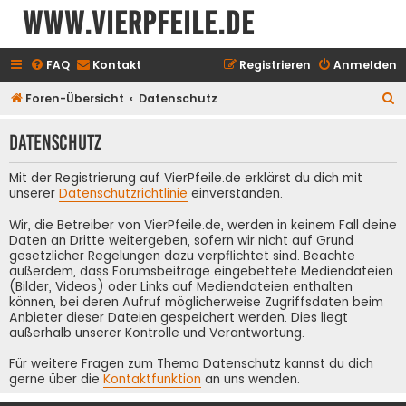
www.vierpfeile.de
FAQ
Kontakt
Registrieren
Anmelden
S
Foren-Übersicht
Datenschutz
u
Datenschutz
c
h
Mit der Registrierung auf VierPfeile.de erklärst du dich mit
e
unserer
Datenschutzrichtlinie
einverstanden.
Wir, die Betreiber von VierPfeile.de, werden in keinem Fall deine
Daten an Dritte weitergeben, sofern wir nicht auf Grund
gesetzlicher Regelungen dazu verpflichtet sind. Beachte
außerdem, dass Forumsbeiträge eingebettete Mediendateien
(Bilder, Videos) oder Links auf Mediendateien enthalten
können, bei deren Aufruf möglicherweise Zugriffsdaten beim
Anbieter dieser Dateien gespeichert werden. Dies liegt
außerhalb unserer Kontrolle und Verantwortung.
Für weitere Fragen zum Thema Datenschutz kannst du dich
gerne über die
Kontaktfunktion
an uns wenden.