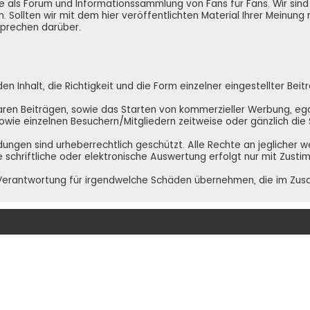
e.de als Forum und Informationssammlung von Fans für Fans. Wir si
. Sollten wir mit dem hier veröffentlichten Material Ihrer Meinung
 sprechen darüber.
 Inhalt, die Richtigkeit und die Form einzelner eingestellter Beit
ren Beiträgen, sowie das Starten von kommerzieller Werbung, egal 
 sowie einzelnen Besuchern/Mitgliedern zeitweise oder gänzlich di
ldungen sind urheberrechtlich geschützt. Alle Rechte an jeglicher 
e schriftliche oder elektronische Auswertung erfolgt nur mit Zust
NE Verantwortung für irgendwelche Schäden übernehmen, die im Zu