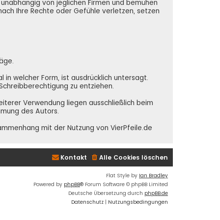
nd unabhängig von jeglichen Firmen und bemühen
 nach Ihre Rechte oder Gefühle verletzen, setzen
räge.
in welcher Form, ist ausdrücklich untersagt.
e Schreibberechtigung zu entziehen.
weiterer Verwendung liegen ausschließlich beim
immung des Autors.
sammenhang mit der Nutzung von VierPfeile.de
Kontakt
Alle Cookies löschen
Flat Style by
Ian Bradley
Powered by
phpBB
® Forum Software © phpBB Limited
Deutsche Übersetzung durch
phpBB.de
Datenschutz
|
Nutzungsbedingungen