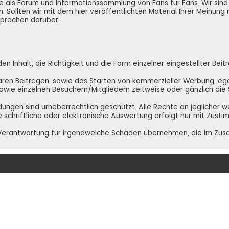
e.de als Forum und Informationssammlung von Fans für Fans. Wir si
. Sollten wir mit dem hier veröffentlichten Material Ihrer Meinung
 sprechen darüber.
 Inhalt, die Richtigkeit und die Form einzelner eingestellter Beit
ren Beiträgen, sowie das Starten von kommerzieller Werbung, egal 
 sowie einzelnen Besuchern/Mitgliedern zeitweise oder gänzlich di
ldungen sind urheberrechtlich geschützt. Alle Rechte an jeglicher 
e schriftliche oder elektronische Auswertung erfolgt nur mit Zust
NE Verantwortung für irgendwelche Schäden übernehmen, die im Zu