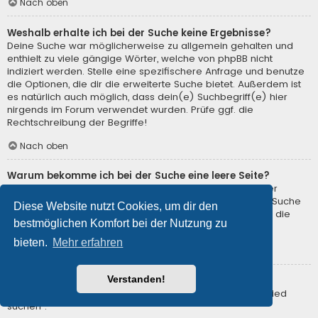
Nach oben
Weshalb erhalte ich bei der Suche keine Ergebnisse?
Deine Suche war möglicherweise zu allgemein gehalten und
enthielt zu viele gängige Wörter, welche von phpBB nicht
indiziert werden. Stelle eine spezifischere Anfrage und benutze
die Optionen, die dir die erweiterte Suche bietet. Außerdem ist
es natürlich auch möglich, dass dein(e) Suchbegriff(e) hier
nirgends im Forum verwendet wurden. Prüfe ggf. die
Rechtschreibung der Begriffe!
Nach oben
Warum bekomme ich bei der Suche eine leere Seite?
Deine Suche lieferte zu viele Ergebnisse, somit konnte der
Webserver sie nicht verarbeiten. Benutze die erweiterte Suche
Diese Website nutzt Cookies, um dir den
und gib spezifischere Suchbegriffe ein oder beschränke die
bestmöglichen Komfort bei der Nutzung zu
Suche auf verschiedene Unterforen.
bieten.
Mehr erfahren
Nach oben
Verstanden!
Wie kann ich nach Mitgliedern suchen?
Gehe zur Mitgliederliste und klicke auf „Nach einem Mitglied
suchen“.