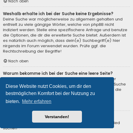
Nach oben
Weshalb erhalte ich bei der Suche keine Ergebnisse?
Deine Suche war möglicherweise zu allgemein gehalten und
enthielt zu viele gängige Wörter, welche von phpBB nicht
indiziert werden. Stelle eine spezifischere Anfrage und benutze
die Optionen, die dir die erweiterte Suche bietet. Außerdem ist
es natürlich auch möglich, dass dein(e) Suchbegriff(e) hier
nirgends im Forum verwendet wurden. Prüfe ggf. die
Rechtschreibung der Begriffe!
Nach oben
Warum bekomme ich bei der Suche eine leere Seite?
Deine Suche lieferte zu viele Ergebnisse, somit konnte der
Webserver sie nicht verarbeiten. Benutze die erweiterte Suche
Diese Website nutzt Cookies, um dir den
und gib spezifischere Suchbegriffe ein oder beschränke die
bestmöglichen Komfort bei der Nutzung zu
Suche auf verschiedene Unterforen.
bieten.
Mehr erfahren
Nach oben
Verstanden!
Wie kann ich nach Mitgliedern suchen?
Gehe zur Mitgliederliste und klicke auf „Nach einem Mitglied
suchen“.