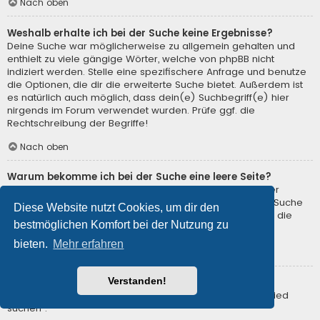
Nach oben
Weshalb erhalte ich bei der Suche keine Ergebnisse?
Deine Suche war möglicherweise zu allgemein gehalten und
enthielt zu viele gängige Wörter, welche von phpBB nicht
indiziert werden. Stelle eine spezifischere Anfrage und benutze
die Optionen, die dir die erweiterte Suche bietet. Außerdem ist
es natürlich auch möglich, dass dein(e) Suchbegriff(e) hier
nirgends im Forum verwendet wurden. Prüfe ggf. die
Rechtschreibung der Begriffe!
Nach oben
Warum bekomme ich bei der Suche eine leere Seite?
Deine Suche lieferte zu viele Ergebnisse, somit konnte der
Webserver sie nicht verarbeiten. Benutze die erweiterte Suche
Diese Website nutzt Cookies, um dir den
und gib spezifischere Suchbegriffe ein oder beschränke die
bestmöglichen Komfort bei der Nutzung zu
Suche auf verschiedene Unterforen.
bieten.
Mehr erfahren
Nach oben
Verstanden!
Wie kann ich nach Mitgliedern suchen?
Gehe zur Mitgliederliste und klicke auf „Nach einem Mitglied
suchen“.