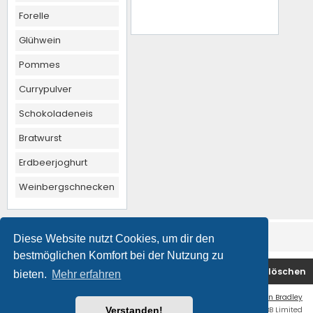
Forelle
Glühwein
Pommes
Currypulver
Schokoladeneis
Bratwurst
Erdbeerjoghurt
Weinbergschnecken
Diese Website nutzt Cookies, um dir den
bestmöglichen Komfort bei der Nutzung zu
Foren-Übersicht
Kontakt
Alle Cookies löschen
bieten.
Mehr erfahren
Flat Style by
Ian Bradley
Powered by
phpBB
® Forum Software © phpBB Limited
Verstanden!