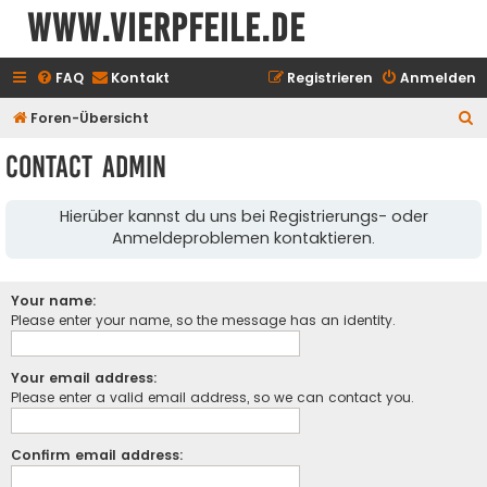
www.vierpfeile.de
FAQ
Kontakt
Registrieren
Anmelden
S
Foren-Übersicht
u
Contact Admin
c
h
Hierüber kannst du uns bei Registrierungs- oder
e
Anmeldeproblemen kontaktieren.
Your name:
Please enter your name, so the message has an identity.
Your email address:
Please enter a valid email address, so we can contact you.
Confirm email address: