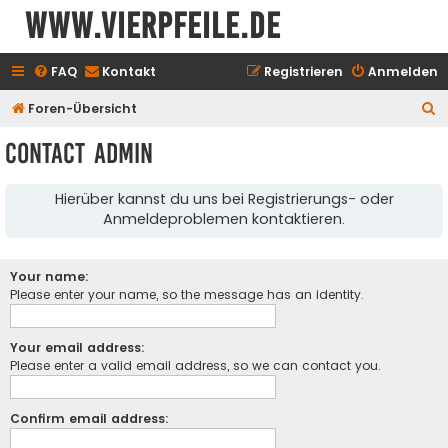
www.vierpfeile.de
FAQ
Kontakt
Registrieren
Anmelden
S
Foren-Übersicht
u
Contact Admin
c
h
Hierüber kannst du uns bei Registrierungs- oder
e
Anmeldeproblemen kontaktieren.
Your name:
Please enter your name, so the message has an identity.
Your email address:
Please enter a valid email address, so we can contact you.
Confirm email address: