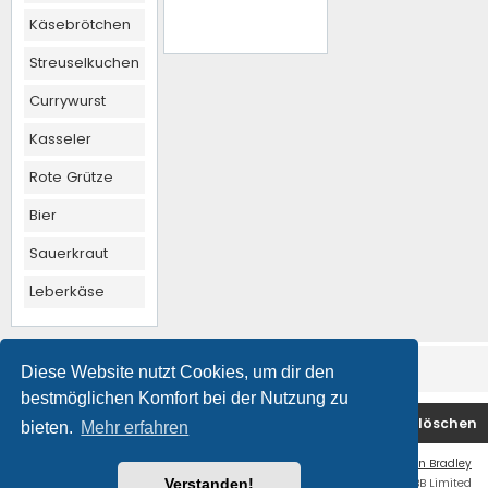
Käsebrötchen
Streuselkuchen
Currywurst
Kasseler
Rote Grütze
Bier
Sauerkraut
Leberkäse
Diese Website nutzt Cookies, um dir den
bestmöglichen Komfort bei der Nutzung zu
Foren-Übersicht
Kontakt
Alle Cookies löschen
bieten.
Mehr erfahren
Flat Style by
Ian Bradley
Powered by
phpBB
® Forum Software © phpBB Limited
Verstanden!