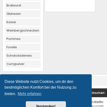
Bratwurst
Glühwein
Kaviar
Weinbergschnecken
Pommes
Forelle
Schokoladeneis
Currypulver
Diese Website nutzt Cookies, um dir den
bestmöglichen Komfort bei der Nutzung zu
Foren-Übersicht
Kontakt
Alle Cookies löschen
bieten.
Mehr erfahren
Flat Style by
Ian Bradley
Powered by
phpBB
® Forum Software © phpBB Limited
Verstanden!