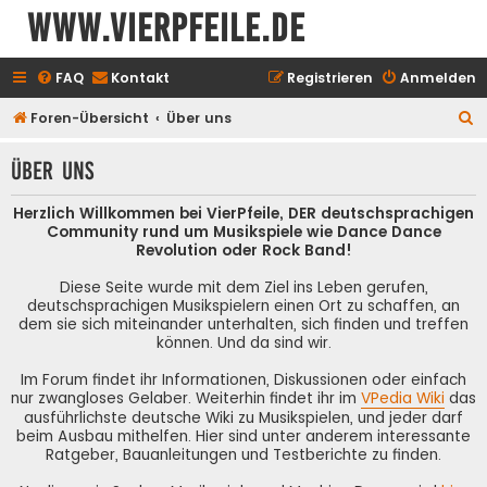
www.vierpfeile.de
FAQ
Kontakt
Registrieren
Anmelden
S
Foren-Übersicht
Über uns
u
Über uns
c
h
Herzlich Willkommen bei VierPfeile, DER deutschsprachigen
e
Community rund um Musikspiele wie Dance Dance
Revolution oder Rock Band!
Diese Seite wurde mit dem Ziel ins Leben gerufen,
deutschsprachigen Musikspielern einen Ort zu schaffen, an
dem sie sich miteinander unterhalten, sich finden und treffen
können. Und da sind wir.
Im Forum findet ihr Informationen, Diskussionen oder einfach
nur zwangloses Gelaber. Weiterhin findet ihr im
VPedia Wiki
das
ausführlichste deutsche Wiki zu Musikspielen, und jeder darf
beim Ausbau mithelfen. Hier sind unter anderem interessante
Ratgeber, Bauanleitungen und Testberichte zu finden.